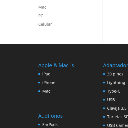
Mac
PC
Celular
Apple & Mac´s
Adaptado
iPad
30 pines
iPhone
Lightning
Mac
Type-C
USB
Clavija 3.
Audífonos
Tarjetas S
EarPods
USB Came