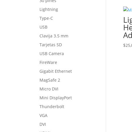
30 pines
Lightning
Li
Type-C
He
USB
Ad
Clavija 3.5 mm
Tarjetas SD
$
25,
USB Camera
FireWare
Gigabit Ethernet
MagSafe 2
Micro DVI
Mini DisplayPort
Thunderbolt
VGA
DVI