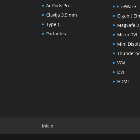
AirPods Pro
FireWare
Clavija 3.5 mm
Gigabit Et
Type-C
MagSafe 2
Parlantes
Micro DVI
Mini Displ
Thunderbo
VGA
DVI
HDMI
Inicio