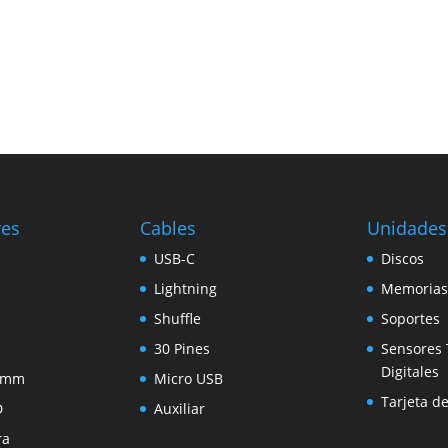
res
Cables
Unidades
USB-C
Discos
Lightning
Memorias
Shuffle
Soportes
30 Pines
Sensores 
Digitales
5 mm
Micro USB
Tarjeta d
D
Auxiliar
ra