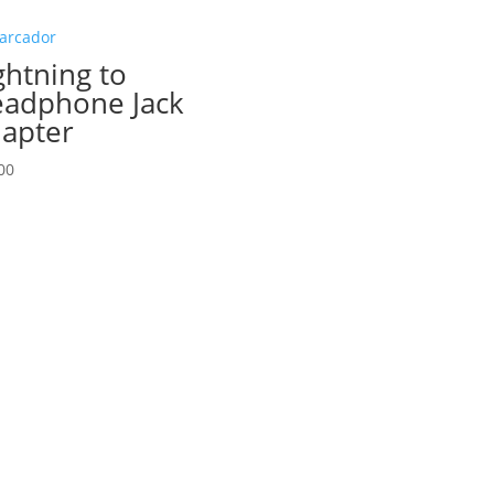
ghtning to
adphone Jack
apter
00