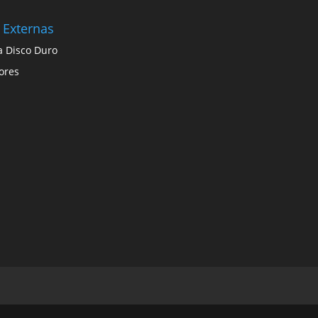
 Externas
a Disco Duro
ores