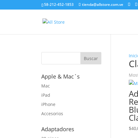
58-212-452-1853
tienda@allstore.com.ve
Inici
C
Most
Apple & Mac`s
Mac
Ad
iPad
Re
iPhone
Bl
Accesorios
Cl
Adaptadores
$
40,