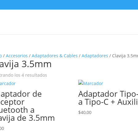
o
/
Accesorios
/
Adaptadores & Cables
/
Adaptadores
/ Clavija 3.5
lavija 3.5mm
Ordenado
rando los 4 resultados
por
los
aptador de
Adaptador Tipo
últimos
ceptor
a Tipo-C + Auxil
uetooth a
$
40,00
avija de 3.5mm
00