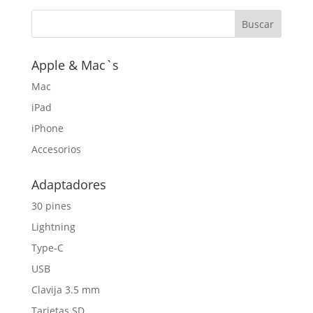
original
actual
era:
es:
$45,00.
$20,00.
Apple & Mac`s
Mac
iPad
iPhone
Accesorios
Adaptadores
30 pines
Lightning
Type-C
USB
Clavija 3.5 mm
Tarjetas SD