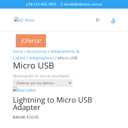
58-212-452-1853
tienda@allstore.com.ve
¡Oferta!
Inicio
/
Accesorios
/
Adaptadores &
Cables
/
Adaptadores
/ Micro USB
Micro USB
Mostrando el único resultado
Lightning to Micro USB
Adapter
El
El
$
45,00
$
20,00
precio
precio