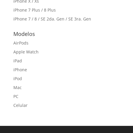
iPhone X / Xs
iPhone 7 Plus / 8 Plus
iPhone 7 / 8 / SE 2da. Gen / SE 3ra. Gen
Modelos
AirPods
Apple Watch
iPad
iPhone
iPod
Mac
PC
Celular