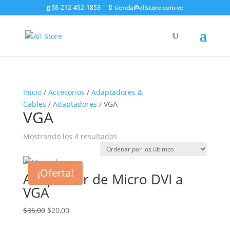
58-212-452-1853
tienda@allstore.com.ve
Inicio
/
Accesorios
/
Adaptadores &
Cables
/
Adaptadores
/ VGA
VGA
Ordenado
Mostrando los 4 resultados
por
los
¡Oferta!
últimos
Adaptador de Micro DVI a
VGA
El
El
$
35,00
$
20,00
precio
precio