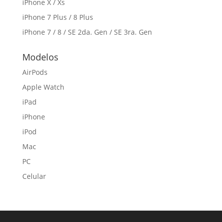
iPhone X / Xs
iPhone 7 Plus / 8 Plus
iPhone 7 / 8 / SE 2da. Gen / SE 3ra. Gen
Modelos
AirPods
Apple Watch
iPad
iPhone
iPod
Mac
PC
Celular