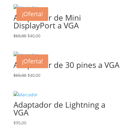
original
actual
era:
es:
¡Oferta!
Adaptador de Mini
$35,00.
$20,00.
DisplayPort a VGA
El
El
$
65,00
$
40,00
precio
precio
original
actual
era:
es:
¡Oferta!
Adaptador de 30 pines a VGA
$65,00.
$40,00.
El
El
$
65,00
$
40,00
precio
precio
original
actual
era:
es:
Adaptador de Lightning a
$65,00.
$40,00.
VGA
$
95,00