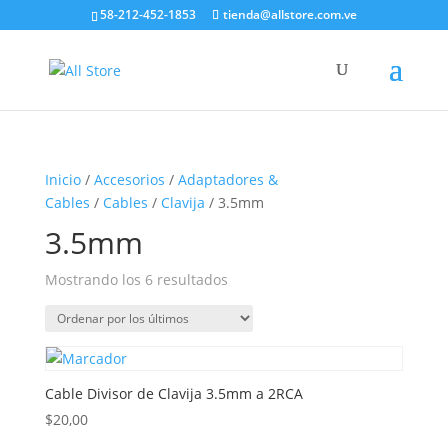
58-212-452-1853
tienda@allstore.com.ve
Inicio
/
Accesorios
/
Adaptadores &
Cables
/
Cables
/
Clavija
/ 3.5mm
3.5mm
Ordenado
Mostrando los 6 resultados
por
los
últimos
Cable Divisor de Clavija 3.5mm a 2RCA
$
20,00