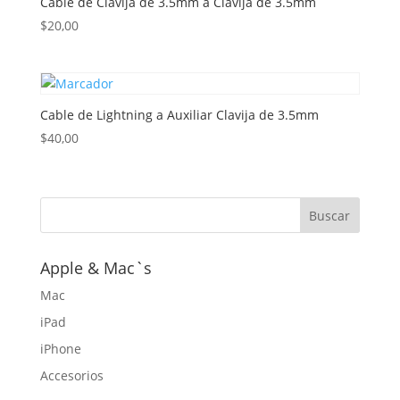
Cable de Clavija de 3.5mm a Clavija de 3.5mm
$
20,00
Cable de Lightning a Auxiliar Clavija de 3.5mm
$
40,00
Apple & Mac`s
Mac
iPad
iPhone
Accesorios