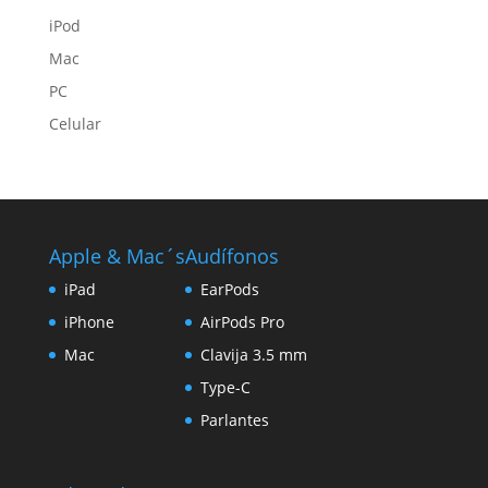
iPod
Mac
PC
Celular
Apple & Mac´s
Audífonos
iPad
EarPods
iPhone
AirPods Pro
Mac
Clavija 3.5 mm
Type-C
Parlantes