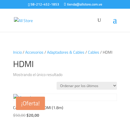
58-212-452-1853
tienda@allstore.com.ve
Inicio
/
Accesorios
/
Adaptadores & Cables
/
Cables
/ HDMI
HDMI
Mostrando el único resultado
¡Oferta!
Cable de HDMI a HDMI (1.8m)
El
El
$
50,00
$
20,00
precio
precio
original
actual