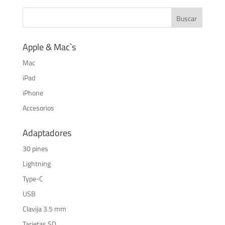
era:
es:
$50,00.
$20,00.
Apple & Mac`s
Mac
iPad
iPhone
Accesorios
Adaptadores
30 pines
Lightning
Type-C
USB
Clavija 3.5 mm
Tarjetas SD