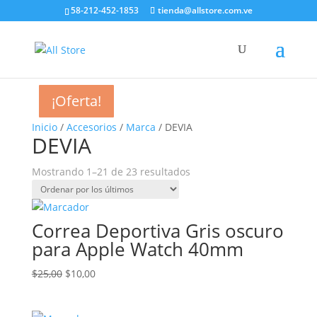
58-212-452-1853
tienda@allstore.com.ve
¡Oferta!
¡Oferta!
¡Oferta!
¡Oferta!
¡Oferta!
¡Oferta!
¡Oferta!
¡Oferta!
¡Oferta!
¡Oferta!
¡Oferta!
¡Oferta!
Inicio
/
Accesorios
/
Marca
/ DEVIA
DEVIA
Ordenado
Mostrando 1–21 de 23 resultados
por
los
últimos
Correa Deportiva Gris oscuro
para Apple Watch 40mm
El
El
$
25,00
$
10,00
precio
precio
original
actual