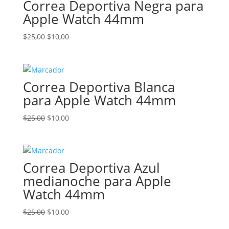
Correa Deportiva Negra para
Apple Watch 44mm
El
El
$
25,00
$
10,00
precio
precio
original
actual
era:
es:
Correa Deportiva Blanca
$25,00.
$10,00.
para Apple Watch 44mm
El
El
$
25,00
$
10,00
precio
precio
original
actual
era:
es:
Correa Deportiva Azul
$25,00.
$10,00.
medianoche para Apple
Watch 44mm
El
El
$
25,00
$
10,00
precio
precio