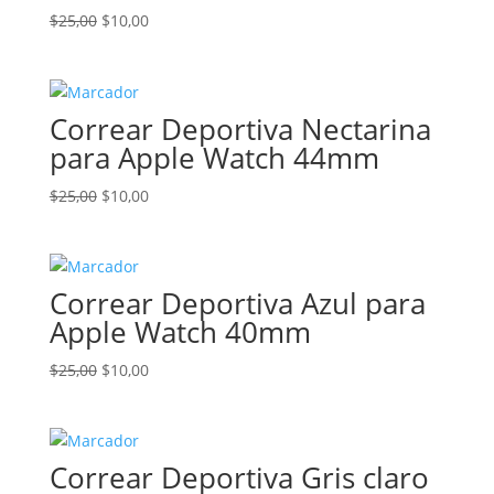
El
El
$
25,00
$
10,00
precio
precio
original
actual
era:
es:
Correar Deportiva Nectarina
$25,00.
$10,00.
para Apple Watch 44mm
El
El
$
25,00
$
10,00
precio
precio
original
actual
era:
es:
Correar Deportiva Azul para
$25,00.
$10,00.
Apple Watch 40mm
El
El
$
25,00
$
10,00
precio
precio
original
actual
era:
es:
Correar Deportiva Gris claro
$25,00.
$10,00.