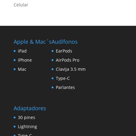
Celular
Apple & Mac´s
Audífonos
iPad
EarPods
iPhone
AirPods Pro
Mac
Clavija 3.5 mm
Type-C
Parlantes
Adaptadores
30 pines
Lightning
Type-C