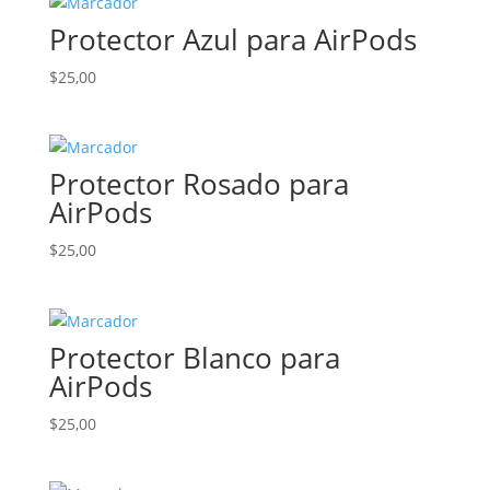
era:
es:
Protector Azul para AirPods
$25,00.
$10,00.
$
25,00
Protector Rosado para
AirPods
$
25,00
Protector Blanco para
AirPods
$
25,00