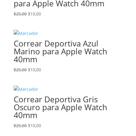
para Apple Watch 40mm
El
El
$
25,00
$
10,00
precio
precio
original
actual
era:
es:
Correar Deportiva Azul
$25,00.
$10,00.
Marino para Apple Watch
40mm
El
El
$
25,00
$
10,00
precio
precio
original
actual
era:
es:
Correar Deportiva Gris
$25,00.
$10,00.
Oscuro para Apple Watch
40mm
El
El
$
25,00
$
10,00
precio
precio