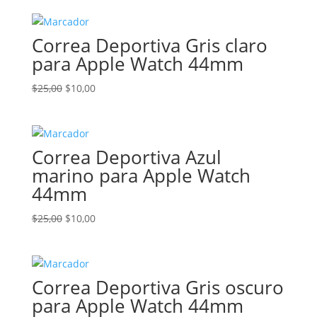
original
actual
era:
es:
Correa Deportiva Gris claro
$25,00.
$10,00.
para Apple Watch 44mm
El
El
$
25,00
$
10,00
precio
precio
original
actual
era:
es:
Correa Deportiva Azul
$25,00.
$10,00.
marino para Apple Watch
44mm
El
El
$
25,00
$
10,00
precio
precio
original
actual
era:
es:
Correa Deportiva Gris oscuro
$25,00.
$10,00.
para Apple Watch 44mm