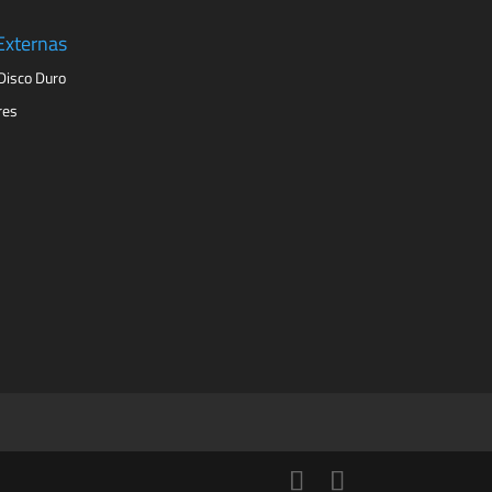
Externas
Disco Duro
res