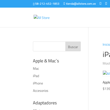
58-212-452-1853
tienda@allstore.com.ve
Inicio
iP
Apple & Mac`s
Most
Mac
iPad
Apple
iPhone
$
139
Accesorios
Adaptadores