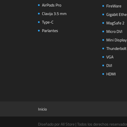
AirPods Pro
FireWare
Clavija 3.5 mm
Gigabit Ethe
Type-C
MagSafe 2
Parlantes
Micro DVI
Mini Display
Thunderbolt
VGA
DVI
HDMI
Inicio
Diseñado por All Store | Todos los derechos reservado