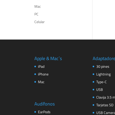
Mac
PC
Celular
Apple & Mac´s
Adaptador
iPad
30 pines
iPhone
Lightning
Mac
Type-C
USB
Clavija 3.5
Audífonos
Tarjetas SD
EarPods
USB Camer