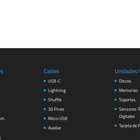
es
Cables
Unidades 
USB-C
Discos
Lightning
Memorias
Shuffle
Soportes
30 Pines
Sensores T
Digitales
 mm
Micro USB
Tarjeta de 
Auxiliar
a