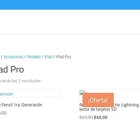
/
Accesorios
/
Modelo
/
iPad
/ iPad Pro
ad Pro
Ordenado
rando los 2 resultados
por
los
¡Oferta!
últimos
 Pencil 1ra. Generación
Adaptador de conector Lightning 
lector de tarjetas SD
,00
El
El
$
65,00
$
40,00
precio
precio
original
actual
era:
es: