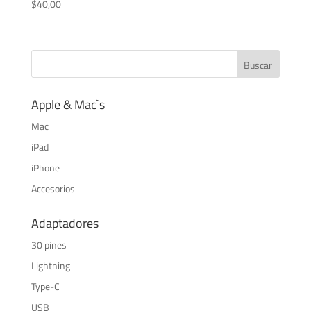
$
40,00
Apple & Mac`s
Mac
iPad
iPhone
Accesorios
Adaptadores
30 pines
Lightning
Type-C
USB