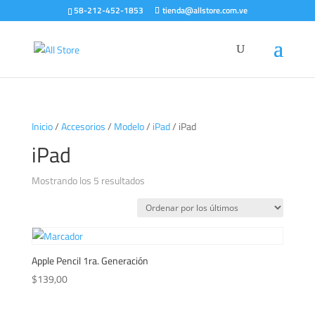
58-212-452-1853
tienda@allstore.com.ve
Inicio
/
Accesorios
/
Modelo
/
iPad
/ iPad
iPad
Ordenado
Mostrando los 5 resultados
por
los
últimos
Apple Pencil 1ra. Generación
$
139,00