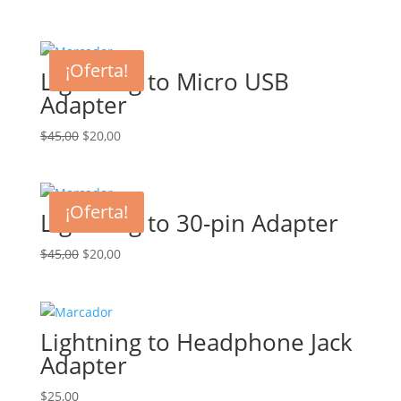
¡Oferta!
Lightning to Micro USB
Adapter
El
El
$
45,00
$
20,00
precio
precio
original
actual
era:
es:
¡Oferta!
Lightning to 30-pin Adapter
$45,00.
$20,00.
El
El
$
45,00
$
20,00
precio
precio
original
actual
era:
es:
Lightning to Headphone Jack
$45,00.
$20,00.
Adapter
$
25,00