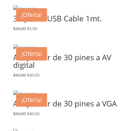
¡Oferta!
30-pin to USB Cable 1mt.
El
El
$
20,00
$
5,00
precio
precio
original
actual
era:
es:
¡Oferta!
Adaptador de 30 pines a AV
$20,00.
$5,00.
digital
El
El
$
65,00
$
40,00
precio
precio
original
actual
era:
es:
¡Oferta!
Adaptador de 30 pines a VGA
$65,00.
$40,00.
El
El
$
65,00
$
40,00
precio
precio
original
actual