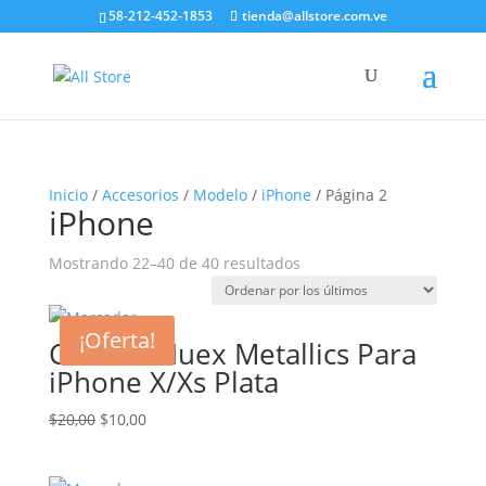
58-212-452-1853
tienda@allstore.com.ve
Inicio
/
Accesorios
/
Modelo
/
iPhone
/ Página 2
iPhone
Ordenado
Mostrando 22–40 de 40 resultados
por
los
¡Oferta!
últimos
Carcasa Huex Metallics Para
iPhone X/Xs Plata
El
El
$
20,00
$
10,00
precio
precio
original
actual