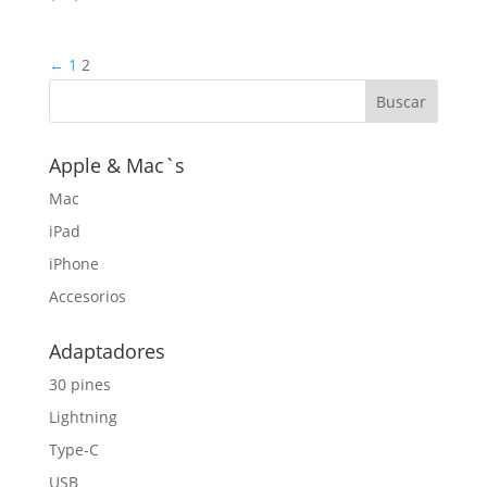
←
1
2
Apple & Mac`s
Mac
iPad
iPhone
Accesorios
Adaptadores
30 pines
Lightning
Type-C
USB