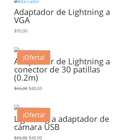
era:
es:
Adaptador de Lightning a
$65,00.
$40,00.
VGA
$
95,00
¡Oferta!
Adaptador de Lightning a
conector de 30 patillas
(0.2m)
El
El
$
65,00
$
40,00
precio
precio
original
actual
era:
es:
¡Oferta!
Lightning a adaptador de
$65,00.
$40,00.
cámara USB
El
El
$
65,00
$
40,00