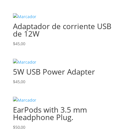
precio
precio
original
actual
era:
es:
Adaptador de corriente USB
$65,00.
$40,00.
de 12W
$
45,00
5W USB Power Adapter
$
45,00
EarPods with 3.5 mm
Headphone Plug.
$
50,00