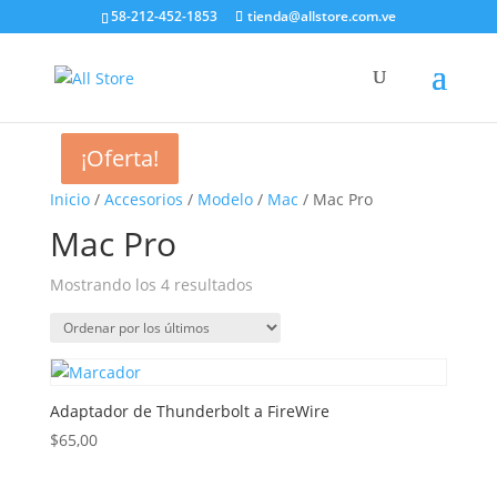
58-212-452-1853
tienda@allstore.com.ve
¡Oferta!
¡Oferta!
Inicio
/
Accesorios
/
Modelo
/
Mac
/ Mac Pro
Mac Pro
Ordenado
Mostrando los 4 resultados
por
los
últimos
Adaptador de Thunderbolt a FireWire
$
65,00