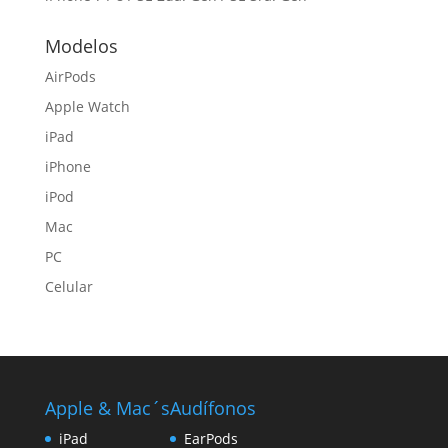
Modelos
AirPods
Apple Watch
iPad
iPhone
iPod
Mac
PC
Celular
Apple & Mac´s
Audífonos
iPad
EarPods