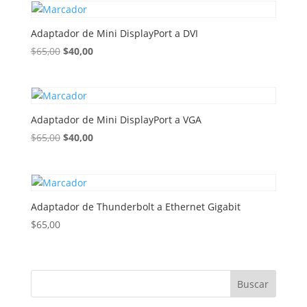
Adaptador de Mini DisplayPort a DVI
El
El
$
65,00
$
40,00
precio
precio
original
actual
era:
es:
$65,00.
$40,00.
Adaptador de Mini DisplayPort a VGA
El
El
$
65,00
$
40,00
precio
precio
original
actual
era:
es:
$65,00.
$40,00.
Adaptador de Thunderbolt a Ethernet Gigabit
$
65,00