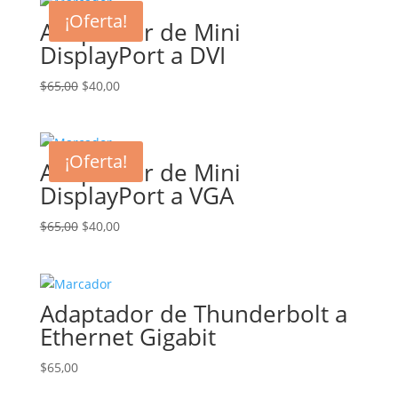
¡Oferta!
Adaptador de Mini
DisplayPort a DVI
El
El
$
65,00
$
40,00
precio
precio
original
actual
era:
es:
¡Oferta!
Adaptador de Mini
$65,00.
$40,00.
DisplayPort a VGA
El
El
$
65,00
$
40,00
precio
precio
original
actual
era:
es:
Adaptador de Thunderbolt a
$65,00.
$40,00.
Ethernet Gigabit
$
65,00