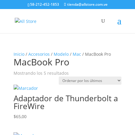
58-212-452-1853
tienda@allstore.com.ve
Inicio
/
Accesorios
/
Modelo
/
Mac
/ MacBook Pro
MacBook Pro
Ordenado
Mostrando los 5 resultados
por
los
últimos
Adaptador de Thunderbolt a
FireWire
$
65,00