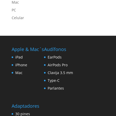
Mac
PC
Celular
Apple & Mac´s
Audífonos
iPad
EarPods
iPhone
AirPods Pro
Mac
Clavija 3.5 mm
Type-C
Parlantes
Adaptadores
30 pines