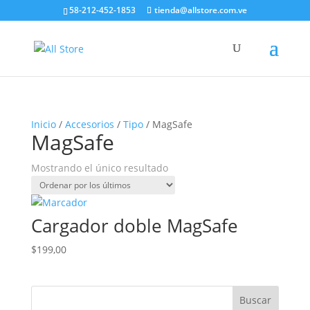
58-212-452-1853
tienda@allstore.com.ve
Inicio
/
Accesorios
/
Tipo
/ MagSafe
MagSafe
Mostrando el único resultado
Cargador doble MagSafe
$
199,00