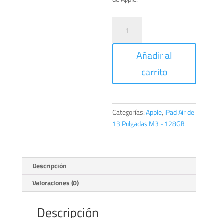
iPad
Air
de
Añadir al
13
Pulgadas
carrito
Wi-
Fi
128GB
Gris
Categorías:
Apple
,
iPad Air de
espacial
13 Pulgadas M3 - 128GB
cantidad
Descripción
Valoraciones (0)
Descripción