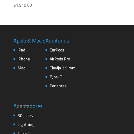
$
1.919,00
Apple & Mac´s
Audífonos
iPad
EarPods
iPhone
AirPods Pro
Mac
Clavija 3.5 mm
Type-C
Parlantes
Adaptadores
30 pines
Lightning
Type-C