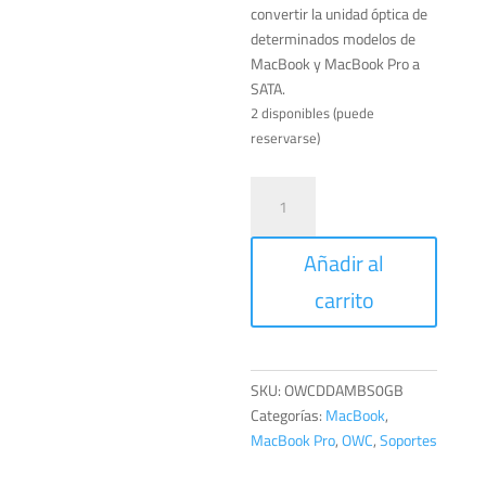
convertir la unidad óptica de
determinados modelos de
MacBook y MacBook Pro a
SATA.
2 disponibles (puede
reservarse)
Soporte
o
Convertidor
Añadir al
para
discos
carrito
duros
de
2.5"
cantidad
SKU:
OWCDDAMBS0GB
Categorías:
MacBook
,
MacBook Pro
,
OWC
,
Soportes