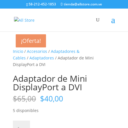
58-212-452-1853
tienda@allstore.com.ve
¡Oferta!
¡Oferta!
¡Oferta!
¡Oferta!
Inicio
/
Accesorios
/
Adaptadores &
Cables
/
Adaptadores
/ Adaptador de Mini
DisplayPort a DVI
Adaptador de Mini
DisplayPort a DVI
El
El
$
65,00
$
40,00
precio
precio
original
actual
5 disponibles
era:
es:
$65,00.
$40,00.
Adaptador