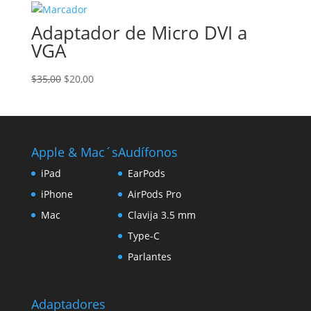
era:
es:
Adaptador de Micro DVI a
$20,00.
$10,00.
VGA
El
El
$
35,00
$
20,00
precio
precio
original
actual
era:
es:
$35,00.
$20,00.
Apple & Mac´s
Audífonos
iPad
EarPods
iPhone
AirPods Pro
Mac
Clavija 3.5 mm
Type-C
Parlantes
Adaptadores