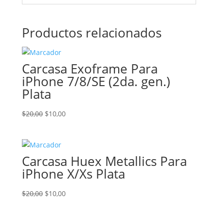
Productos relacionados
Carcasa Exoframe Para
iPhone 7/8/SE (2da. gen.)
Plata
El
El
$
20,00
$
10,00
precio
precio
original
actual
era:
es:
Carcasa Huex Metallics Para
$20,00.
$10,00.
iPhone X/Xs Plata
El
El
$
20,00
$
10,00
precio
precio
original
actual