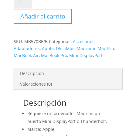
de
Mini
Añadir al carrito
DisplayPort
a
DVI
cantidad
SKU:
MB570BE/B
Categorías:
Accesorios
,
Adaptadores
,
Apple
,
DVI
,
iMac
,
Mac mini
,
Mac Pro
,
MacBook Air
,
MacBook Pro
,
Mini DisplayPort
Descripción
Valoraciones (0)
Descripción
Requiere un ordenador Mac con un
puerto Mini DisplayPort o Thunderbolt.
Marca: Apple.