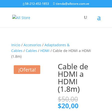
58-212-452-1853
tienda@allstore.com.ve
Inicio
/
Accesorios
/
Adaptadores &
Cables
/
Cables
/
HDMI
/ Cable de HDMI a HDMI
(1.8m)
Cable de
¡Oferta!
HDMI a
HDMI
(1.8m)
El
$
50,00
precio
El
$
20,00
original
precio