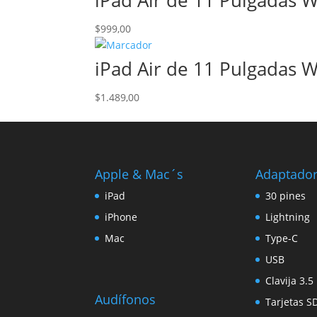
iPad Air de 11 Pulgadas W
era:
es:
$1.209,00.
$1.049,00.
$
999,00
iPad Air de 11 Pulgadas Wi
$
1.489,00
Apple & Mac´s
Adaptado
iPad
30 pines
iPhone
Lightning
Mac
Type-C
USB
Clavija 3.
Audífonos
Tarjetas S