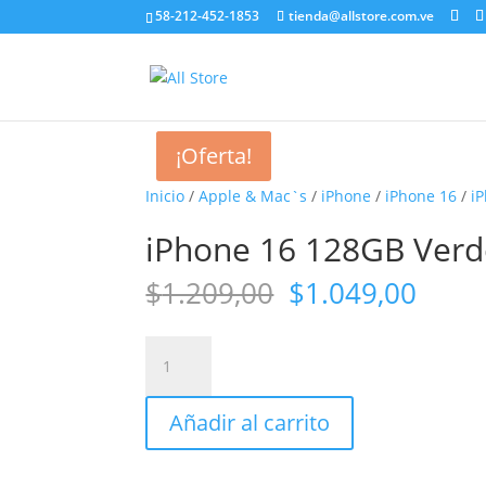
58-212-452-1853
tienda@allstore.com.ve
¡Oferta!
¡Oferta!
Inicio
/
Apple & Mac`s
/
iPhone
/
iPhone 16
/
i
iPhone 16 128GB Verd
El
El
$
1.209,00
$
1.049,00
precio
preci
original
actua
iPhone
era:
es:
16
$1.209,00.
$1.04
128GB
Añadir al carrito
Verde
azulado
cantidad