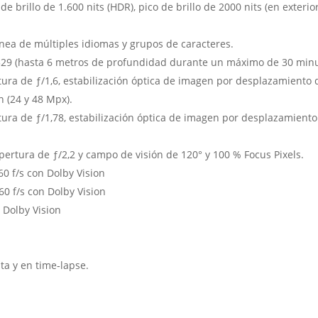
 de brillo de 1.600 nits (HDR), pico de brillo de 2000 nits (en exterio
nea de múltiples idiomas y grupos de caracteres.
0529 (hasta 6 metros de profundidad durante un máximo de 30 minu
a de ƒ/1,6, estabili­zación óptica de imagen por desplazamiento d
n (24 y 48 Mpx).
tura de ƒ/1,78, estabilización óptica de imagen por desplazamient
ertura de ƒ/2,2 y campo de visión de 120° y 100 % Focus Pixels.
60 f/s con Dolby Vision
60 f/s con Dolby Vision
 Dolby Vision
ta y en time‑lapse.