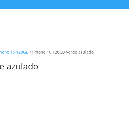
Phone 16 128GB
/ iPhone 16 128GB Verde azulado
e azulado
o
l
9,00.