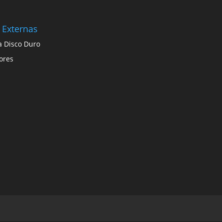
 Externas
a Disco Duro
ores