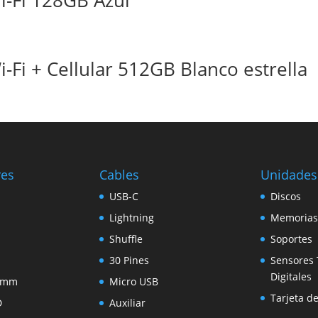
i-Fi 128GB Azul
-Fi + Cellular 512GB Blanco estrella
res
Cables
Unidades
USB-C
Discos
Lightning
Memorias
Shuffle
Soportes
30 Pines
Sensores 
Digitales
5 mm
Micro USB
Tarjeta d
D
Auxiliar