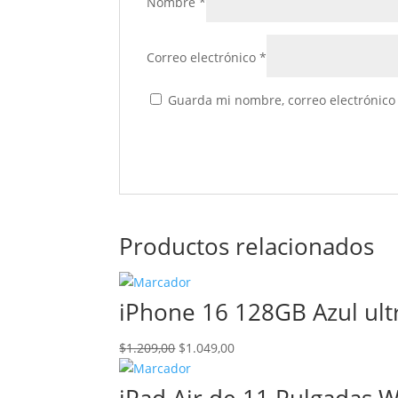
Nombre
*
Correo electrónico
*
Guarda mi nombre, correo electrónico
Productos relacionados
iPhone 16 128GB Azul ul
El
El
$
1.209,00
$
1.049,00
precio
precio
original
actual