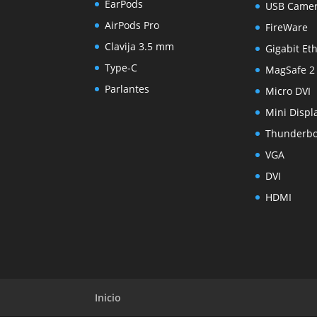
EarPods
USB Came
AirPods Pro
FireWare
Clavija 3.5 mm
Gigabit Et
Type-C
MagSafe 2
Parlantes
Micro DVI
Mini Displ
Thunderbo
VGA
DVI
HDMI
Inicio