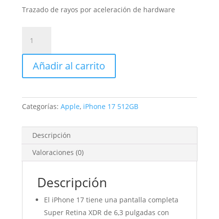
Trazado de rayos por aceleración de hardware
iPhone
17
512GB
Añadir al carrito
Negro
cantidad
Categorías:
Apple
,
iPhone 17 512GB
Descripción
Valoraciones (0)
Descripción
El iPhone 17 tiene una pantalla completa
Super Retina XDR de 6,3 pulgadas con