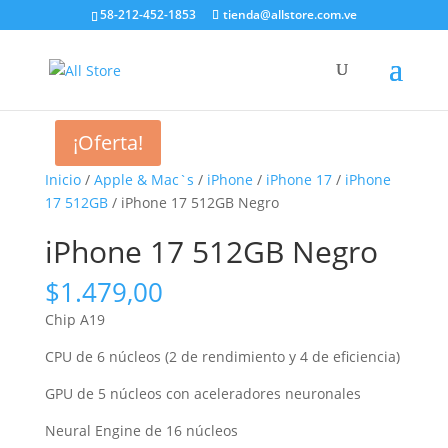
58-212-452-1853
tienda@allstore.com.ve
¡Oferta!
Inicio
/
Apple & Mac`s
/
iPhone
/
iPhone 17
/
iPhone
17 512GB
/ iPhone 17 512GB Negro
iPhone 17 512GB Negro
$
1.479,00
Chip A19
CPU de 6 núcleos (2 de rendi­miento y 4 de eficiencia)
GPU de 5 núcleos con aceleradores neuronales
Neural Engine de 16 núcleos