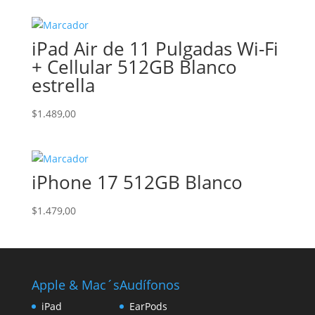
original
actual
era:
es:
iPad Air de 11 Pulgadas Wi-Fi
$1.209,00.
$1.049,00.
+ Cellular 512GB Blanco
estrella
$
1.489,00
iPhone 17 512GB Blanco
$
1.479,00
Apple & Mac´s
Audífonos
iPad
EarPods