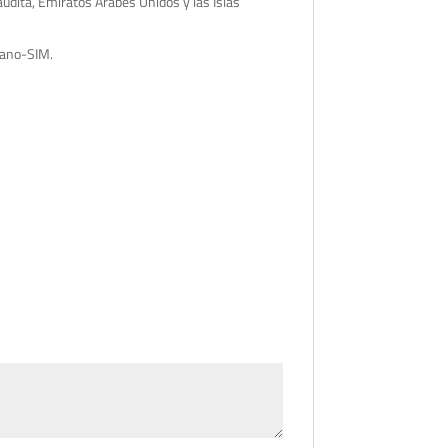
udita, Emiratos Árabes Unidos y las Islas
 nano-SIM.