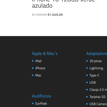
azulado
El
El
$
1.209,00
$
1.049,00
precio
precio
original
actual
era:
es:
$1.209,00.
$1.049,00.
Apple & Mac´s
Adaptador
iPad
30 pines
iPhone
Lightning
Mac
Type-C
USB
Clavija 3.5
Audífonos
Tarjetas SD
EarPods
USB Camer