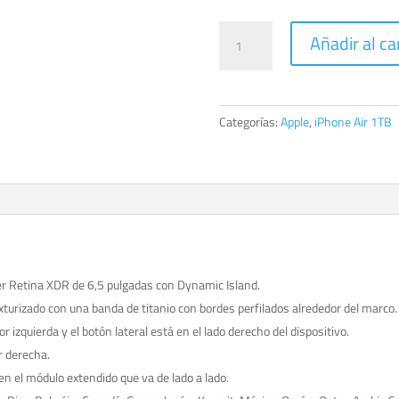
iPhone
Añadir al ca
Air
1TB
Blanco
nube
Categorías:
Apple
,
iPhone Air 1TB
cantidad
er Retina XDR de 6,5 pulgadas con Dynamic Island.
xturizado con una banda de titanio con bordes perfilados alrededor del marco.
r izquierda y el botón lateral está en el lado derecho del dispositivo.
or derecha.
en el módulo extendido que va de lado a lado.