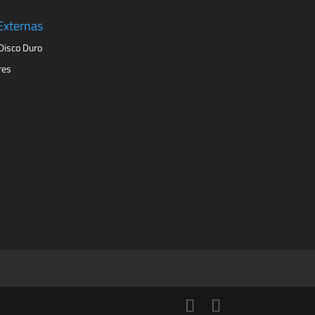
Externas
Disco Duro
res