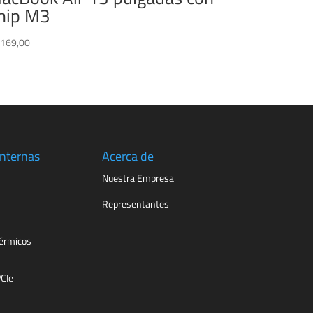
hip M3
.169,00
Internas
Acerca de
Nuestra Empresa
Representantes
érmicos
PCIe