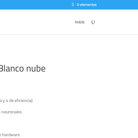
0 elementos
Inicio
Blanco nube
 y 4 de eficiencia)
s neuronales
de hardware