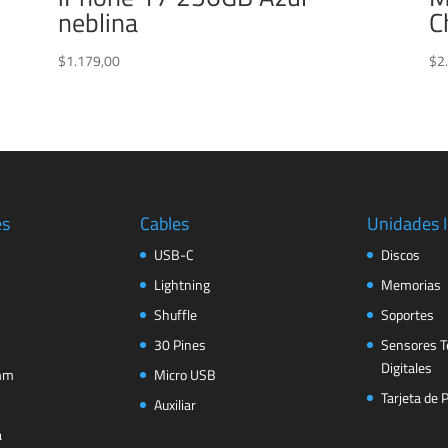
neblina
C
$
1.179,00
$
2
es
Cables
Unidades 
USB-C
Discos
Lightning
Memorias
Shuffle
Soportes
30 Pines
Sensores T
Digitales
 mm
Micro USB
Tarjeta de 
Auxiliar
a