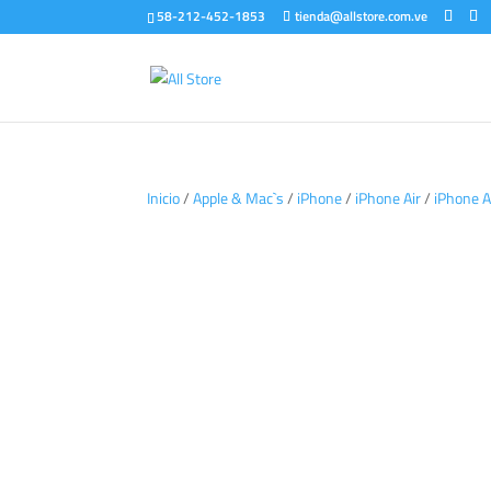
58-212-452-1853
tienda@allstore.com.ve
Inicio
/
Apple & Mac`s
/
iPhone
/
iPhone Air
/
iPhone A