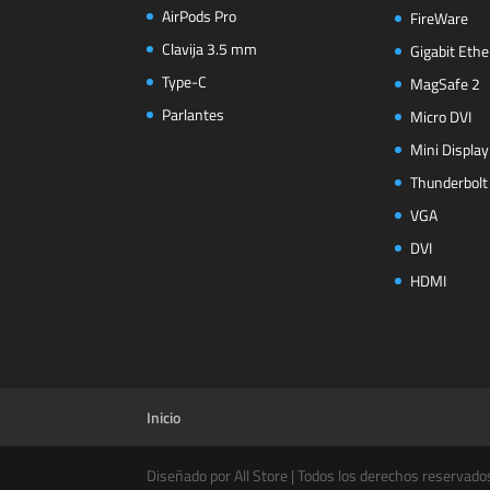
AirPods Pro
FireWare
Clavija 3.5 mm
Gigabit Ethe
Type-C
MagSafe 2
Parlantes
Micro DVI
Mini Display
Thunderbolt
VGA
DVI
HDMI
Inicio
Diseñado por All Store | Todos los derechos reservado