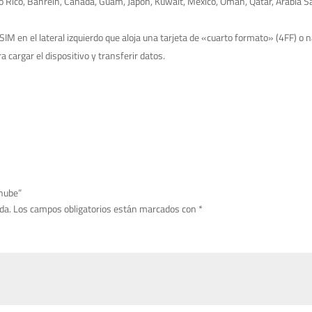
 Rico, Bahréin, Canadá, Guam, Japón, Kuwait, México, Omán, Qatar, Arabia Sa
SIM en el lateral izquierdo que aloja una tarjeta de «cuarto formato» (4FF) o
 cargar el dispositivo y transferir datos.
 nube”
da.
Los campos obligatorios están marcados con
*