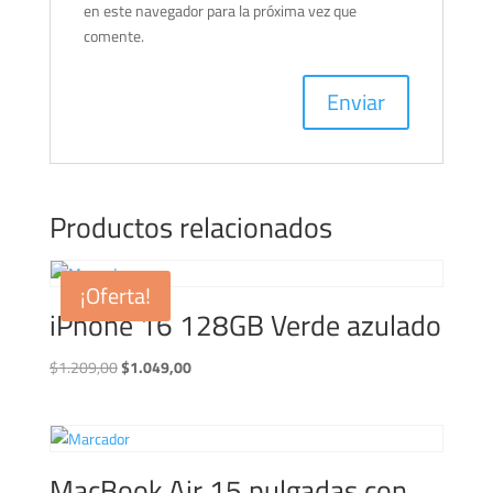
en este navegador para la próxima vez que
comente.
Productos relacionados
¡Oferta!
iPhone 16 128GB Verde azulado
El
El
$
1.209,00
$
1.049,00
precio
precio
original
actual
era:
es:
$1.209,00.
$1.049,00.
MacBook Air 15 pulgadas con