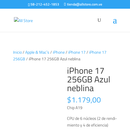
58-212-452-1853
tienda@allstore.com.ve
Inicio
/
Apple & Mac`s
/
iPhone
/
iPhone 17
/
iPhone 17
256GB
/ iPhone 17 256GB Azul neblina
iPhone 17
256GB Azul
neblina
$
1.179,00
Chip A19
CPU de 6 núcleos (2 de rendi­
miento y 4 de eficiencia)