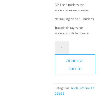
GPU de 5 núcleos con
aceleradores neuronales
Neural Engine de 16 núcleos
Trazado de rayos por
aceleración de hardware
iPhone
17
256GB
Añadir al
Azul
neblina
carrito
cantidad
Categorías:
Apple
,
iPhone 17
256GB