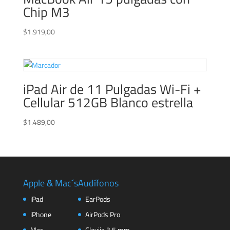
Chip M3
$
1.919,00
iPad Air de 11 Pulgadas Wi-Fi +
Cellular 512GB Blanco estrella
$
1.489,00
Apple & Mac´s
Audífonos
iPad
EarPods
iPhone
AirPods Pro
Mac
Clavija 3.5 mm