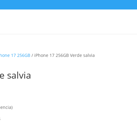
Phone 17 256GB
/ iPhone 17 256GB Verde salvia
 salvia
iencia)
s