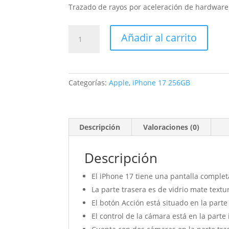
Trazado de rayos por aceleración de hardware
iPhone
Añadir al carrito
17
256GB
Verde
salvia
Categorías:
Apple
,
iPhone 17 256GB
cantidad
Descripción
Valoraciones (0)
Descripción
El iPhone 17 tiene una pantalla comple
La parte trasera es de vidrio mate text
El botón Acción está situado en la parte 
El control de la cámara está en la parte