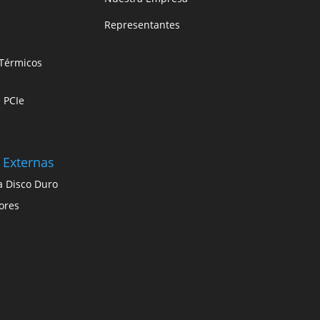
Representantes
Térmicos
e PCIe
 Externas
a Disco Duro
ores