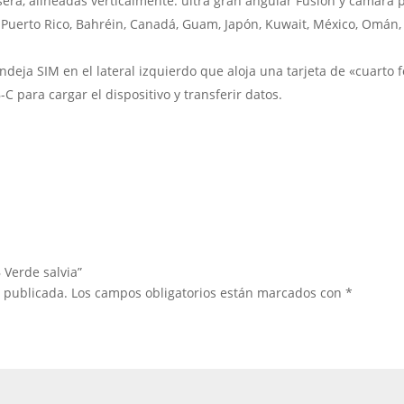
era, alineadas verticalmente: ultra gran angular Fusion y cámara p
Puerto Rico, Bahréin, Canadá, Guam, Japón, Kuwait, México, Omán, 
ndeja SIM en el lateral izquierdo que aloja una tarjeta de «cuarto 
C para cargar el dispositivo y transferir datos.
 Verde salvia”
á publicada.
Los campos obligatorios están marcados con
*