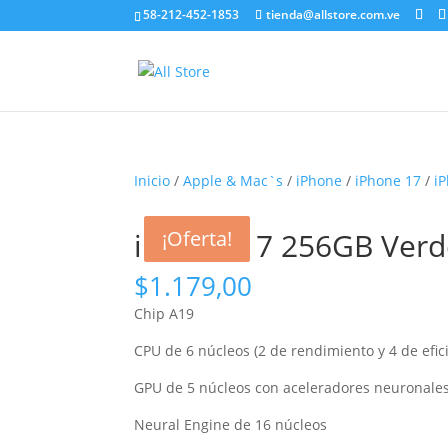
58-212-452-1853
tienda@allstore.com.ve
Inicio
/
Apple & Mac`s
/
iPhone
/
iPhone 17
/
i
iPhone 17 256GB Verde
¡Oferta!
¡Oferta!
$
1.179,00
Chip A19
CPU de 6 núcleos (2 de rendi­miento y 4 de efic
GPU de 5 núcleos con aceleradores neuronale
Neural Engine de 16 núcleos