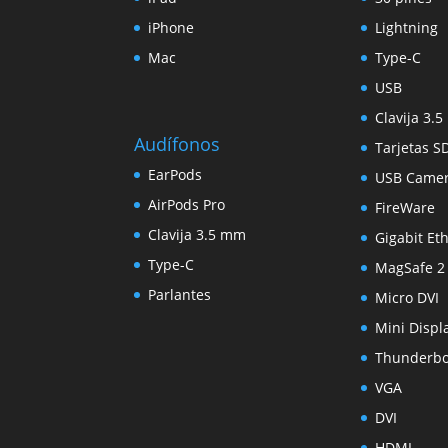
iPhone
Lightning
Mac
Type-C
USB
Clavija 3.
Audífonos
Tarjetas S
EarPods
USB Came
AirPods Pro
FireWare
Clavija 3.5 mm
Gigabit Et
Type-C
MagSafe 2
Parlantes
Micro DVI
Mini Displ
Thunderbo
VGA
DVI
HDMI