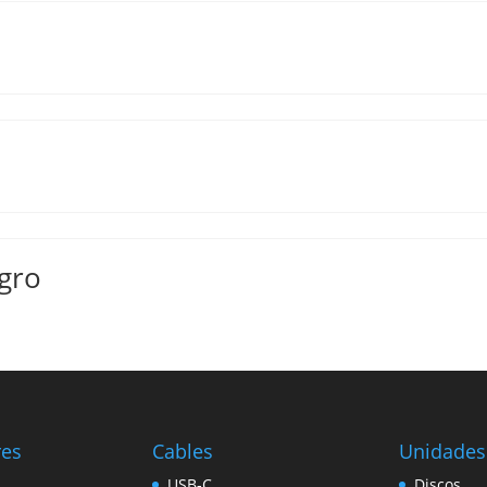
gro
res
Cables
Unidades
USB-C
Discos