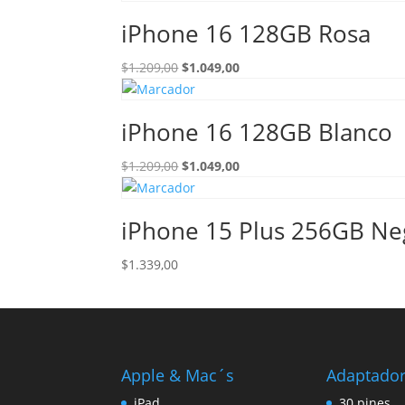
iPhone 16 128GB Rosa
El
El
$
1.209,00
$
1.049,00
precio
precio
original
actual
iPhone 16 128GB Blanco
era:
es:
$1.209,00.
$1.049,00.
El
El
$
1.209,00
$
1.049,00
precio
precio
original
actual
iPhone 15 Plus 256GB Ne
era:
es:
$1.209,00.
$1.049,00.
$
1.339,00
Apple & Mac´s
Adaptado
iPad
30 pines