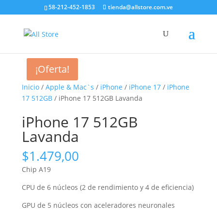
58-212-452-1853
tienda@allstore.com.ve
¡Oferta!
Inicio
/
Apple & Mac`s
/
iPhone
/
iPhone 17
/
iPhone
17 512GB
/ iPhone 17 512GB Lavanda
iPhone 17 512GB
Lavanda
$
1.479,00
Chip A19
CPU de 6 núcleos (2 de rendi­miento y 4 de eficiencia)
GPU de 5 núcleos con aceleradores neuronales