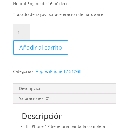
Neural Engine de 16 núcleos
Trazado de rayos por aceleración de hardware
iPhone
17
512GB
Añadir al carrito
Lavanda
cantidad
Categorías:
Apple
,
iPhone 17 512GB
Descripción
Valoraciones (0)
Descripción
El iPhone 17 tiene una pantalla completa