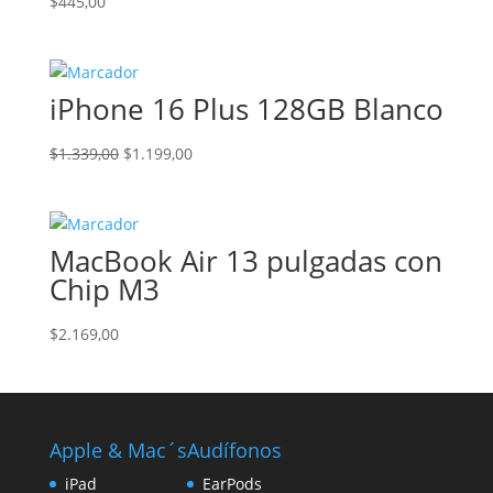
$
445,00
iPhone 16 Plus 128GB Blanco
El
El
$
1.339,00
$
1.199,00
precio
precio
original
actual
era:
es:
MacBook Air 13 pulgadas con
$1.339,00.
$1.199,00.
Chip M3
$
2.169,00
Apple & Mac´s
Audífonos
iPad
EarPods