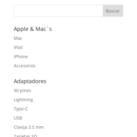
original
actual
era:
es:
$45,00.
$20,00.
Apple & Mac`s
Mac
iPad
iPhone
Accesorios
Adaptadores
30 pines
Lightning
Type-C
USB
Clavija 3.5 mm
Tarjetas SD