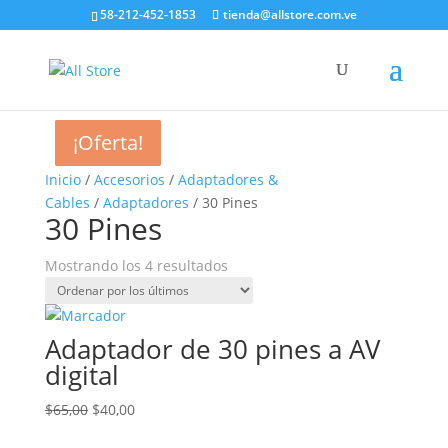
58-212-452-1853
tienda@allstore.com.ve
¡Oferta!
¡Oferta!
¡Oferta!
¡Oferta!
Inicio
/
Accesorios
/
Adaptadores &
Cables
/
Adaptadores
/ 30 Pines
30 Pines
Ordenado
Mostrando los 4 resultados
por
los
últimos
Adaptador de 30 pines a AV
digital
El
El
$
65,00
$
40,00
precio
precio