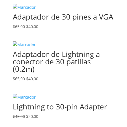
original
actual
era:
es:
Adaptador de 30 pines a VGA
$65,00.
$40,00.
El
El
$
65,00
$
40,00
precio
precio
original
actual
era:
es:
Adaptador de Lightning a
$65,00.
$40,00.
conector de 30 patillas
(0.2m)
El
El
$
65,00
$
40,00
precio
precio
original
actual
era:
es:
Lightning to 30-pin Adapter
$65,00.
$40,00.
El
El
$
45,00
$
20,00
precio
precio