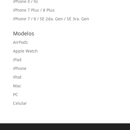
iPhone X / Xs
iPhone 7 Plus / 8 Plus
iPhone 7 / 8 / SE 2da. Gen / SE 3ra. Gen
Modelos
AirPods
Apple Watch
iPad
iPhone
iPod
Mac
PC
Celular