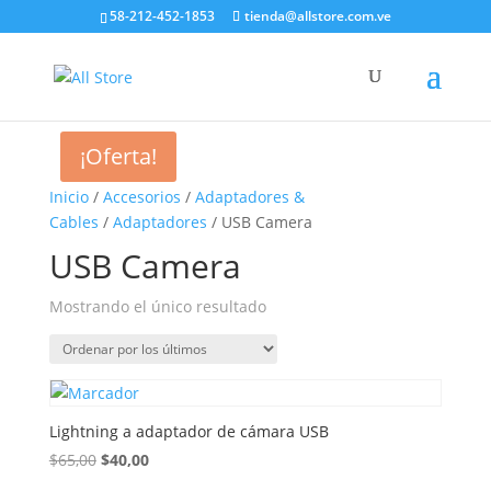
58-212-452-1853
tienda@allstore.com.ve
¡Oferta!
Inicio
/
Accesorios
/
Adaptadores &
Cables
/
Adaptadores
/ USB Camera
USB Camera
Mostrando el único resultado
Lightning a adaptador de cámara USB
El
El
$
65,00
$
40,00
precio
precio