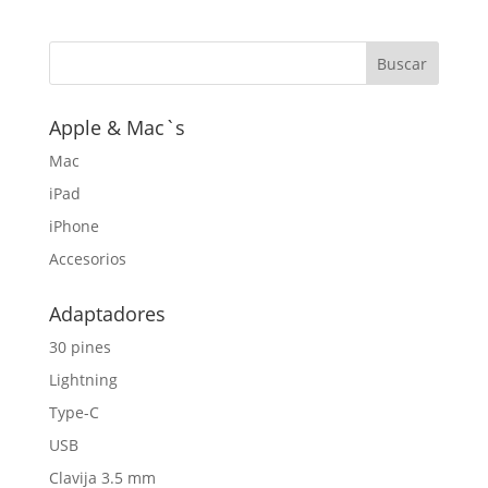
original
actual
era:
es:
$65,00.
$40,00.
Apple & Mac`s
Mac
iPad
iPhone
Accesorios
Adaptadores
30 pines
Lightning
Type-C
USB
Clavija 3.5 mm