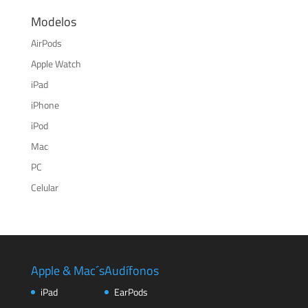
Modelos
AirPods
Apple Watch
iPad
iPhone
iPod
Mac
PC
Celular
Apple & Mac´s
Audífonos
iPad
EarPods