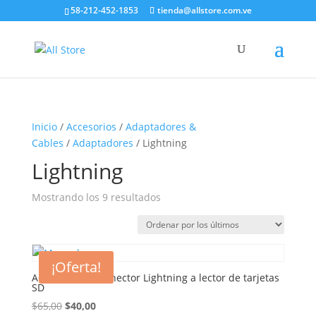
58-212-452-1853
tienda@allstore.com.ve
Inicio
/
Accesorios
/
Adaptadores &
Cables
/
Adaptadores
/ Lightning
Lightning
Ordenado
Mostrando los 9 resultados
por
los
últimos
¡Oferta!
Adaptador de conector Lightning a lector de tarjetas
SD
El
El
$
65,00
$
40,00