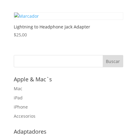
precio
precio
original
actual
era:
es:
$45,00.
$20,00.
Lightning to Headphone Jack Adapter
$
25,00
Apple & Mac`s
Mac
iPad
iPhone
Accesorios
Adaptadores