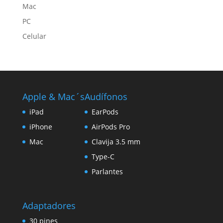
Mac
PC
Celular
Apple & Mac´s
Audífonos
iPad
EarPods
iPhone
AirPods Pro
Mac
Clavija 3.5 mm
Type-C
Parlantes
Adaptadores
30 pines