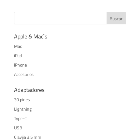
Apple & Mac`s
Mac
iPad
iPhone
Accesorios
Adaptadores
30 pines
Lightning
Type-C
USB
Clavija 3.5 mm