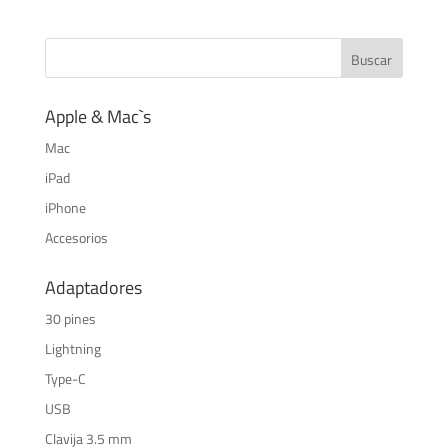
Apple & Mac`s
Mac
iPad
iPhone
Accesorios
Adaptadores
30 pines
Lightning
Type-C
USB
Clavija 3.5 mm