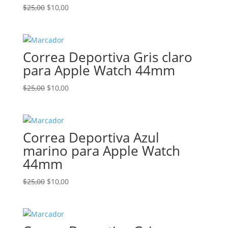
El
El
$
25,00
$
10,00
precio
precio
original
actual
era:
es:
Correa Deportiva Gris claro
$25,00.
$10,00.
para Apple Watch 44mm
El
El
$
25,00
$
10,00
precio
precio
original
actual
era:
es:
Correa Deportiva Azul
$25,00.
$10,00.
marino para Apple Watch
44mm
El
El
$
25,00
$
10,00
precio
precio
original
actual
era:
es:
$25,00.
$10,00.