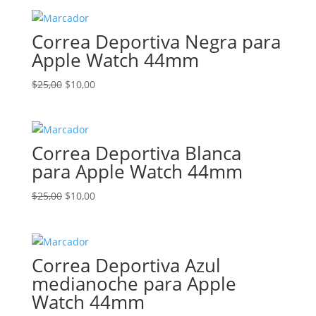
original
actual
era:
es:
Correa Deportiva Negra para
$25,00.
$10,00.
Apple Watch 44mm
El
El
$
25,00
$
10,00
precio
precio
original
actual
era:
es:
Correa Deportiva Blanca
$25,00.
$10,00.
para Apple Watch 44mm
El
El
$
25,00
$
10,00
precio
precio
original
actual
era:
es:
Correa Deportiva Azul
$25,00.
$10,00.
medianoche para Apple
Watch 44mm