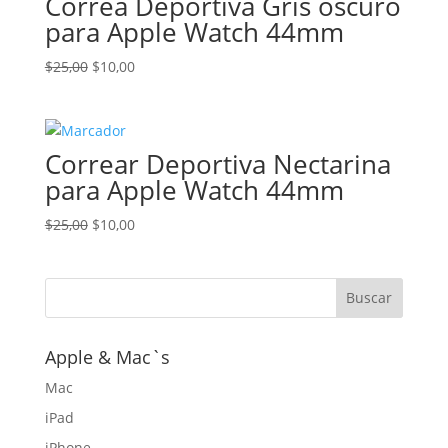
Correa Deportiva Gris oscuro
para Apple Watch 44mm
El
El
$
25,00
$
10,00
precio
precio
original
actual
era:
es:
Correar Deportiva Nectarina
$25,00.
$10,00.
para Apple Watch 44mm
El
El
$
25,00
$
10,00
precio
precio
original
actual
era:
es:
$25,00.
$10,00.
Apple & Mac`s
Mac
iPad
iPhone