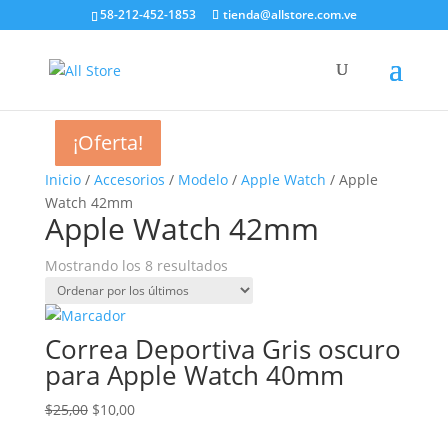
58-212-452-1853
tienda@allstore.com.ve
¡Oferta!
¡Oferta!
¡Oferta!
¡Oferta!
¡Oferta!
¡Oferta!
¡Oferta!
¡Oferta!
Inicio
/
Accesorios
/
Modelo
/
Apple Watch
/ Apple
Watch 42mm
Apple Watch 42mm
Ordenado
Mostrando los 8 resultados
por
los
últimos
Correa Deportiva Gris oscuro
para Apple Watch 40mm
El
El
$
25,00
$
10,00
precio
precio