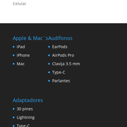
Celular
Apple & Mac´s
Audífonos
iPad
EarPods
iPhone
AirPods Pro
Mac
Clavija 3.5 mm
Type-C
Parlantes
Adaptadores
30 pines
Lightning
Type-C