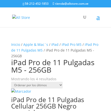
58-212-452-1853
tienda@allstore.com.ve
Inicio
/
Apple & Mac`s
/
iPad
/
iPad Pro M5
/
iPad Pro
de 11 Pulgadas M5
/ iPad Pro de 11 Pulgadas M5 -
256GB
iPad Pro de 11 Pulgadas
M5 - 256GB
Ordenado
Mostrando los 4 resultados
por
los
últimos
iPad Pro de 11 Pulgadas
Cellular 256GB Negro