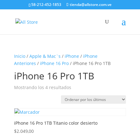
58-212-452-1853
tienda@allstore.com.ve
Inicio
/
Apple & Mac`s
/
iPhone
/
iPhone
Anteriores
/
iPhone 16 Pro
/ iPhone 16 Pro 1TB
iPhone 16 Pro 1TB
Ordenado
Mostrando los 4 resultados
por
los
últimos
iPhone 16 Pro 1TB Titanio color desierto
$
2.049,00