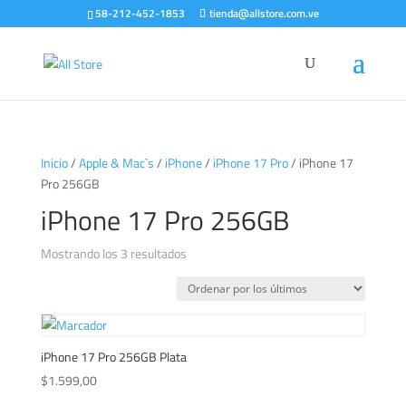
58-212-452-1853
tienda@allstore.com.ve
Inicio
/
Apple & Mac`s
/
iPhone
/
iPhone 17 Pro
/ iPhone 17
Pro 256GB
iPhone 17 Pro 256GB
Ordenado
Mostrando los 3 resultados
por
los
últimos
iPhone 17 Pro 256GB Plata
$
1.599,00