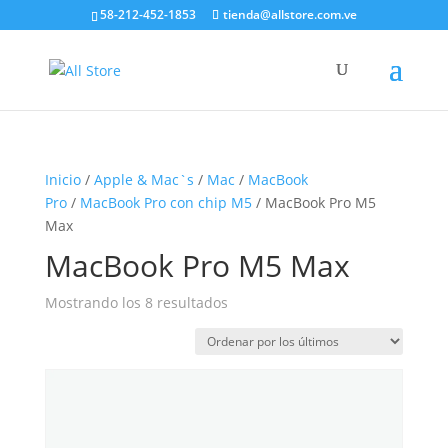
58-212-452-1853
tienda@allstore.com.ve
Inicio
/
Apple & Mac`s
/
Mac
/
MacBook
Pro
/
MacBook Pro con chip M5
/ MacBook Pro M5
Max
MacBook Pro M5 Max
Ordenado
Mostrando los 8 resultados
por
los
últimos