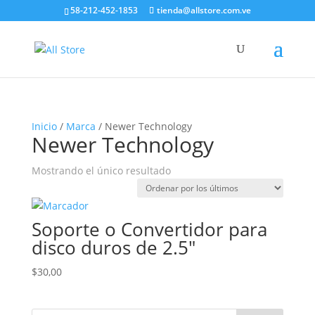
58-212-452-1853
tienda@allstore.com.ve
Inicio
/
Marca
/ Newer Technology
Newer Technology
Mostrando el único resultado
Soporte o Convertidor para
disco duros de 2.5″
$
30,00