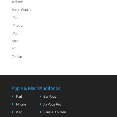
AirPods
Apple Watch
iPad
iPhone
iPod
Mac
PC
Celular
Apple & Mac´s
Audífonos
iPad
EarPods
iPhone
AirPods Pro
Mac
Clavija 3.5 mm