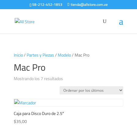
58-212-452-1853
tienda@allstore.com.ve
Inicio
/
Partes y Piezas
/
Modelo
/ Mac Pro
Mac Pro
Ordenado
Mostrando los 7 resultados
por
los
últimos
Caja para Disco Duro de 2.5″
$
35,00