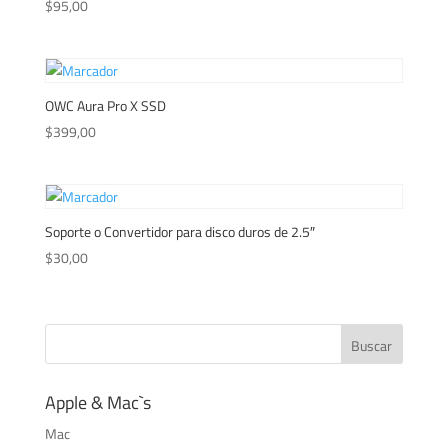
$
95,00
OWC Aura Pro X SSD
$
399,00
Soporte o Convertidor para disco duros de 2.5″
$
30,00
Apple & Mac`s
Mac