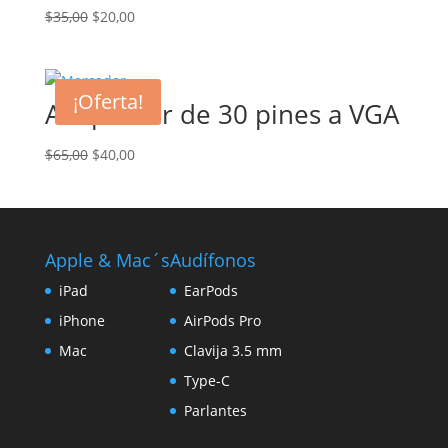
El
El
$
35,00
$
20,00
precio
precio
original
actual
era:
es:
¡Oferta!
Adaptador de 30 pines a VGA
$35,00.
$20,00.
El
El
$
65,00
$
40,00
precio
precio
original
actual
era:
es:
$65,00.
$40,00.
Apple & Mac´s
Audífonos
iPad
EarPods
iPhone
AirPods Pro
Mac
Clavija 3.5 mm
Type-C
Parlantes