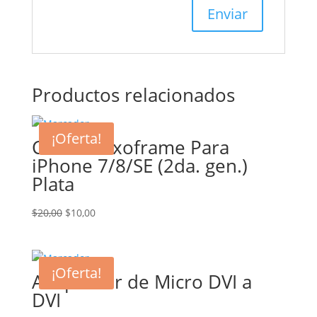
Productos relacionados
¡Oferta!
Carcasa Exoframe Para
iPhone 7/8/SE (2da. gen.)
Plata
El
El
$
20,00
$
10,00
precio
precio
original
actual
era:
es:
¡Oferta!
Adaptador de Micro DVI a
$20,00.
$10,00.
DVI