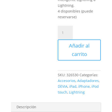
Lightning.
4 disponibles (puede
reservarse)
Adaptador
Lightning
a
Añadir al
Lightning
+
carrito
Lightning
cantidad
SKU:
326530
Categorías:
Accesorios
,
Adaptadores
,
DEVIA
,
iPad
,
iPhone
,
iPod
touch
,
Lightning
Descripción