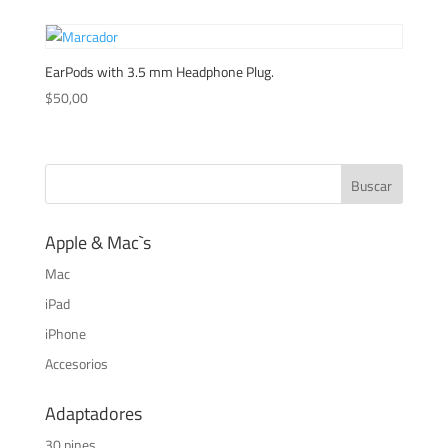
EarPods with 3.5 mm Headphone Plug.
$
50,00
Apple & Mac`s
Mac
iPad
iPhone
Accesorios
Adaptadores
30 pines