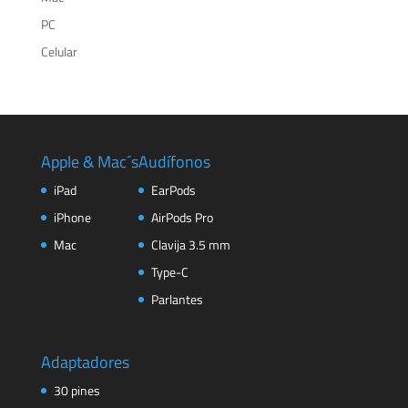
PC
Celular
Apple & Mac´s
Audífonos
iPad
EarPods
iPhone
AirPods Pro
Mac
Clavija 3.5 mm
Type-C
Parlantes
Adaptadores
30 pines