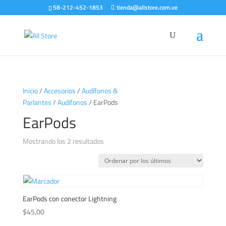
58-212-452-1853
tienda@allstore.com.ve
Inicio
/
Accesorios
/
Audífonos &
Parlantes
/
Audífonos
/ EarPods
EarPods
Ordenado
Mostrando los 2 resultados
por
los
últimos
EarPods con conector Lightning
$
45,00