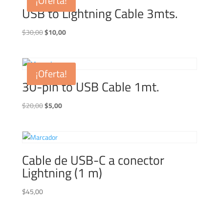
¡Oferta!
USB to Lightning Cable 3mts.
El
El
$
30,00
$
10,00
precio
precio
original
actual
era:
es:
¡Oferta!
$30,00.
$10,00.
30-pin to USB Cable 1mt.
El
El
$
20,00
$
5,00
precio
precio
original
actual
era:
es:
$20,00.
$5,00.
Cable de USB-C a conector
Lightning (1 m)
$
45,00