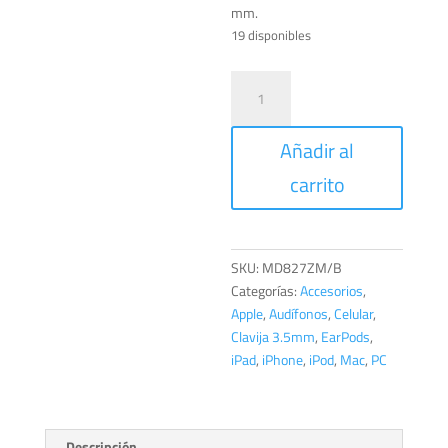
mm.
19 disponibles
EarPods
with
3.5
Añadir al
mm
Headphone
carrito
Plug.
cantidad
SKU:
MD827ZM/B
Categorías:
Accesorios
,
Apple
,
Audífonos
,
Celular
,
Clavija 3.5mm
,
EarPods
,
iPad
,
iPhone
,
iPod
,
Mac
,
PC
Descripción