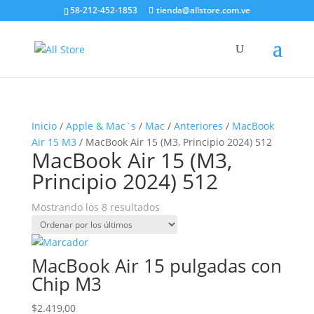
58-212-452-1853
tienda@allstore.com.ve
Inicio
/
Apple & Mac`s
/
Mac
/
Anteriores
/
MacBook
Air 15 M3
/ MacBook Air 15 (M3, Principio 2024) 512
MacBook Air 15 (M3,
Principio 2024) 512
Ordenado
Mostrando los 8 resultados
por
los
últimos
MacBook Air 15 pulgadas con
Chip M3
$
2.419,00