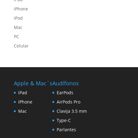
iPhone
iPod
Mac
PC
Celular
Apple & Mac´s
Audífonos
iPad
EarPods
iPhone
AirPods Pro
Mac
Clavija 3.5 mm
Type-C
Parlantes