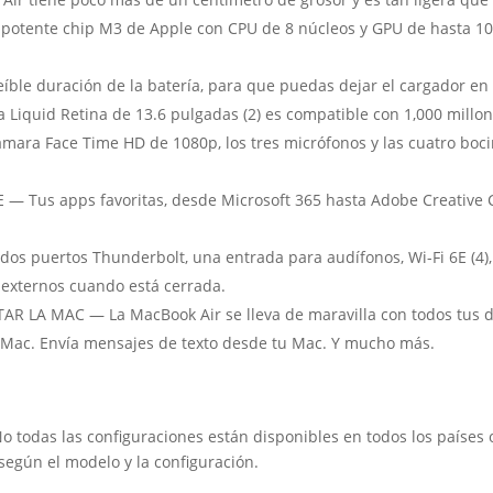
tente chip M3 de Apple con CPU de 8 núcleos y GPU de hasta 10 n
ble duración de la batería, para que puedas dejar el cargador en
iquid Retina de 13.6 pulgadas (2) es compatible con 1,000 millon
́mara Face Time HD de 1080p, los tres micrófonos y las cuatro boci
 Tus apps favoritas, desde Microsoft 365 hasta Adobe Creative Cl
s puertos Thunderbolt, una entrada para audífonos, Wi-Fi 6E (4),
externos cuando está cerrada.
R LA MAC — La MacBook Air se lleva de maravilla con todos tus dis
a Mac. Envía mensajes de texto desde tu Mac. Y mucho más.
No todas las configuraciones están disponibles en todos los países 
egún el modelo y la configuración.