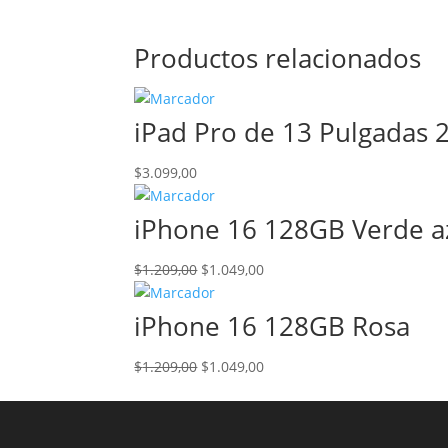
Productos relacionados
iPad Pro de 13 Pulgadas 
$
3.099,00
iPhone 16 128GB Verde a
El
El
$
1.209,00
$
1.049,00
precio
precio
original
actual
iPhone 16 128GB Rosa
era:
es:
$1.209,00.
$1.049,00.
El
El
$
1.209,00
$
1.049,00
precio
precio
original
actual
era:
es: