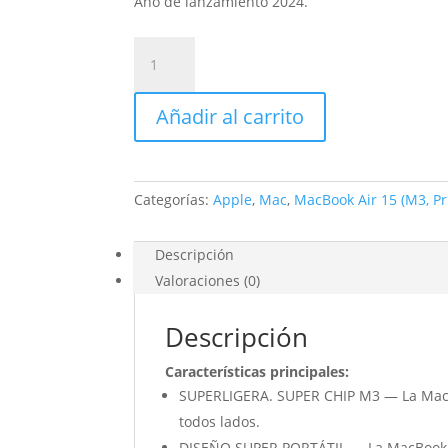
Año de lanzamiento 2024.
MacBook
Air
15
Añadir al carrito
pulgadas
con
Chip
M3
Categorías:
Apple
,
Mac
,
MacBook Air 15 (M3, Pr
cantidad
Descripción
Valoraciones (0)
Descripción
Características principales:
SUPERLIGERA. SUPER CHIP M3 — La MacBook
todos lados.
DISEÑO SUPER PORTÁTIL — La MacBook Ai