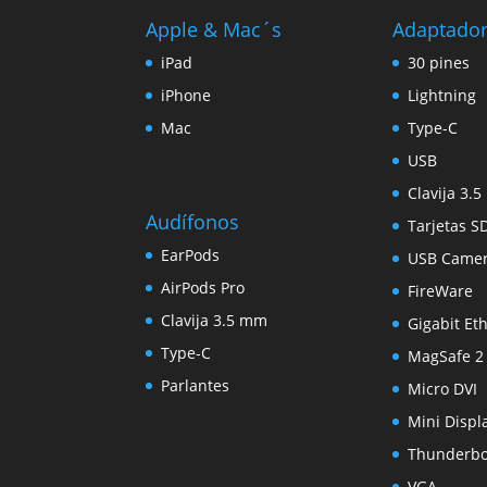
$1.209,00.
$1.049,00.
Apple & Mac´s
Adaptado
iPad
30 pines
iPhone
Lightning
Mac
Type-C
USB
Clavija 3.
Audífonos
Tarjetas S
EarPods
USB Came
AirPods Pro
FireWare
Clavija 3.5 mm
Gigabit Et
Type-C
MagSafe 2
Parlantes
Micro DVI
Mini Displ
Thunderbo
VGA