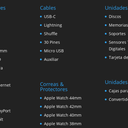
res
Cables
Unidades
USB-C
Discos
Lightning
Memorias
Shuffle
Soportes
30 Pines
Sensores 
Digitales
5 mm
Micro USB
Tarjeta d
D
Auxiliar
ra
Unidades
Correas &
hernet
Protectores
Cajas par
Apple Watch 44mm
Convertid
Apple Watch 42mm
ayPort
Apple Watch 40mm
lt
Apple Watch 38mm