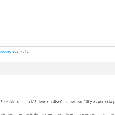
incipio 2024) 512
 Air con chip M3 tiene un diseño super portátil y es perfecta p
r tiene poco más de un centímetro de grosor y es tan ligera que 