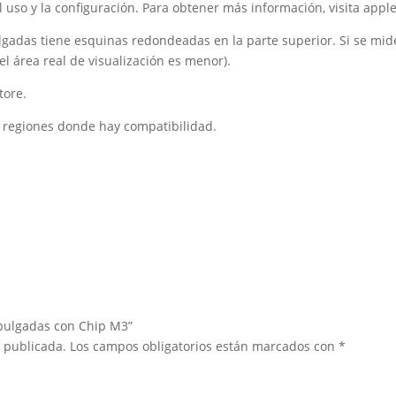
 el uso y la configuración. Para obtener más información, visita app
lgadas tiene esquinas redondeadas en la parte superior. Si se mide
l área real de visualización es menor).
tore.
s y regiones donde hay compatibilidad.
 pulgadas con Chip M3”
á publicada.
Los campos obligatorios están marcados con
*