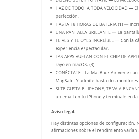
HAZ DE TODO. A TODA VELOCIDAD — El po
perfección.
HASTA 18 HORAS DE BATERÍA (1) — Increí
UNA PANTALLA BRILLANTE — La pantalla L
TE VES Y TE OYES INCREÍBLE — Con la ca
experiencia espectacular.
LAS APPS VUELAN CON EL CHIP DE APPLE —
rayo en macOS. (3)
CONÉCTATE—La MacBook Air viene con do
MagSafe. Y admite hasta dos monitores 
SI TE GUSTA EL IPHONE, TE VA A ENCANTA
un email en tu iPhone y termínalo en l
Aviso legal.
Hay distintas opciones de configuración. 
afirmaciones sobre el rendimiento varían s