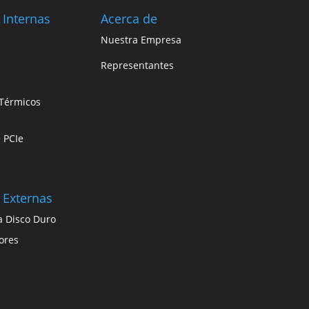
 Internas
Acerca de
Nuestra Empresa
Representantes
Térmicos
e PCIe
 Externas
a Disco Duro
ores