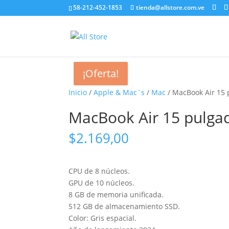
58-212-452-1853
tienda@allstore.com.ve
¡Oferta!
¡Oferta!
Inicio
/
Apple & Mac`s
/
Mac
/ MacBook Air 15
MacBook Air 15 pulga
$
2.169,00
CPU de 8 núcleos.
GPU de 10 núcleos.
8 GB de memoria unificada.
512 GB de almacenamiento SSD.
Color: Gris espacial.