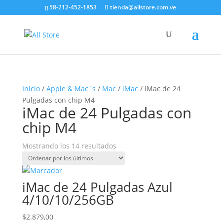
58-212-452-1853
tienda@allstore.com.ve
Inicio
/
Apple & Mac`s
/
Mac
/
iMac
/ iMac de 24
Pulgadas con chip M4
iMac de 24 Pulgadas con
chip M4
Ordenado
Mostrando los 14 resultados
por
los
últimos
iMac de 24 Pulgadas Azul
4/10/10/256GB
$
2.879,00