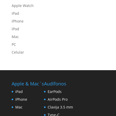
Apple Watch
iPad
iPhone
iPod
Mac
PC
Celular
Apple & Mac´s
Audífonos
iPad
EarPods
iPhone
AirPods Pro
Mac
Clavija 3.5 mm
Type-C