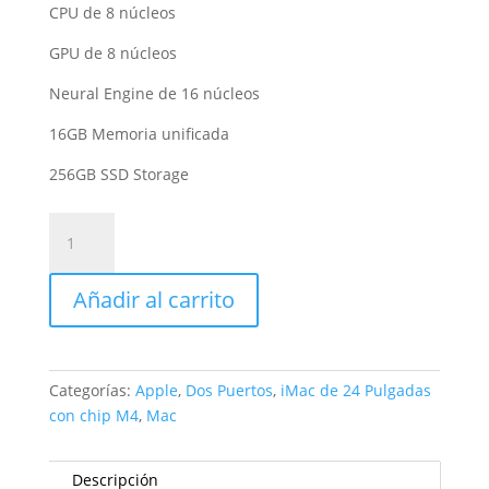
CPU de 8 núcleos
GPU de 8 núcleos
Neural Engine de 16 núcleos
16GB Memoria unificada
256GB SSD Storage
iMac
de
24
Añadir al carrito
Pulgadas
Azul
2/8/8/256GB
cantidad
Categorías:
Apple
,
Dos Puertos
,
iMac de 24 Pulgadas
con chip M4
,
Mac
Descripción