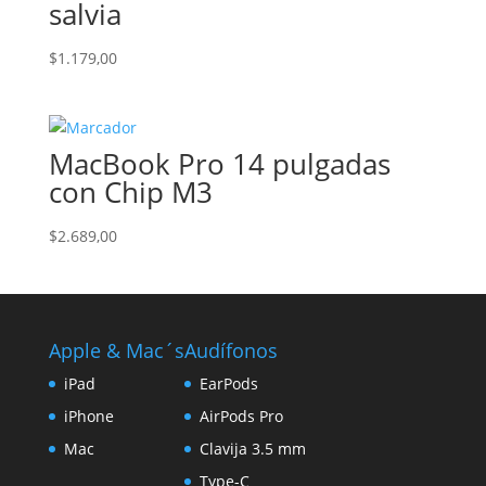
salvia
$
1.179,00
MacBook Pro 14 pulgadas
con Chip M3
$
2.689,00
Apple & Mac´s
Audífonos
iPad
EarPods
iPhone
AirPods Pro
Mac
Clavija 3.5 mm
Type-C