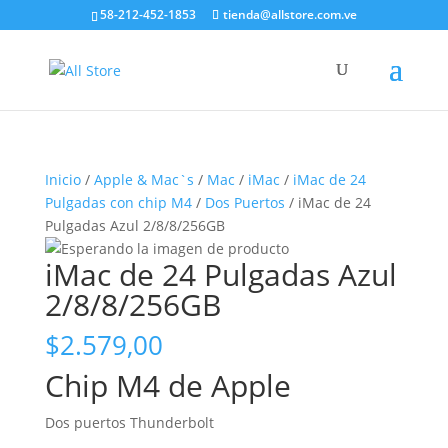
58-212-452-1853
tienda@allstore.com.ve
Inicio
/
Apple & Mac`s
/
Mac
/
iMac
/
iMac de 24
Pulgadas con chip M4
/
Dos Puertos
/ iMac de 24
Pulgadas Azul 2/8/8/256GB
iMac de 24 Pulgadas Azul
2/8/8/256GB
$
2.579,00
Chip M4 de Apple
Dos puertos Thunderbolt