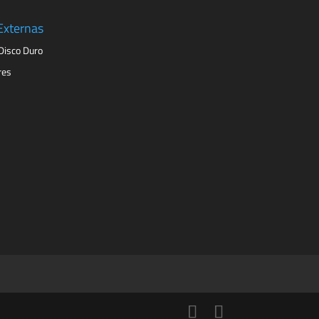
Externas
Disco Duro
res