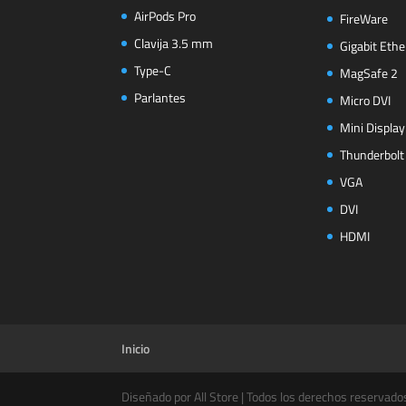
AirPods Pro
FireWare
Clavija 3.5 mm
Gigabit Ethe
Type-C
MagSafe 2
Parlantes
Micro DVI
Mini Display
Thunderbolt
VGA
DVI
HDMI
Inicio
Diseñado por All Store | Todos los derechos reservado