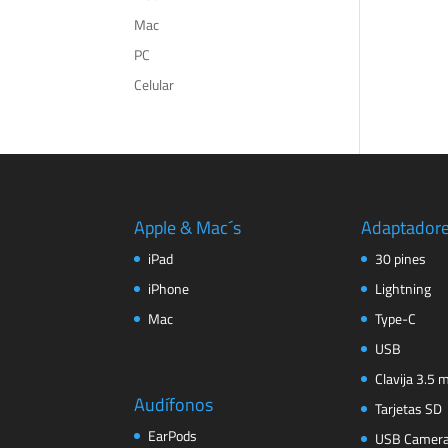
Mac
PC
Celular
Apple & Mac´s
Adaptador
iPad
30 pines
iPhone
Lightning
Mac
Type-C
USB
Clavija 3.5
Audífonos
Tarjetas SD
EarPods
USB Camer