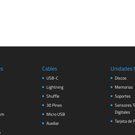
es
Cables
Unidades 
USB-C
Discos
Lightning
Memorias
Shuffle
Soportes
30 Pines
Sensores T
Digitales
 mm
Micro USB
Tarjeta de 
Auxiliar
a