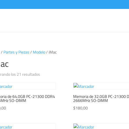
/
Partes y Piezas
/
Modelo
/ iMac
ac
Ordenado
rando los 21 resultados
por
los
últimos
ria de 64.0GB PC-21300 DDR4
Memoria de 32.0GB PC-21300 
6MHz SO-DIMM
2666MHz SO-DIMM
,00
$
180,00