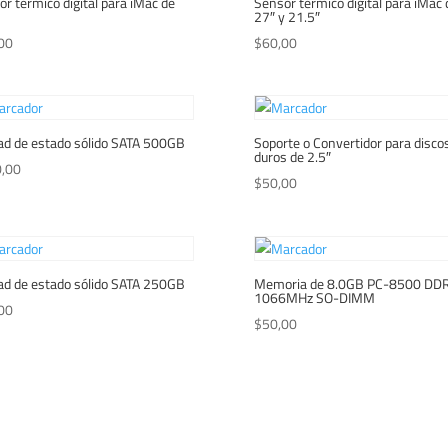
r térmico digital para iMac de
Sensor térmico digital para iMac 
27″ y 21.5″
00
$
60,00
ad de estado sólido SATA 500GB
Soporte o Convertidor para disco
duros de 2.5″
,00
$
50,00
ad de estado sólido SATA 250GB
Memoria de 8.0GB PC-8500 DD
1066MHz SO-DIMM
00
$
50,00