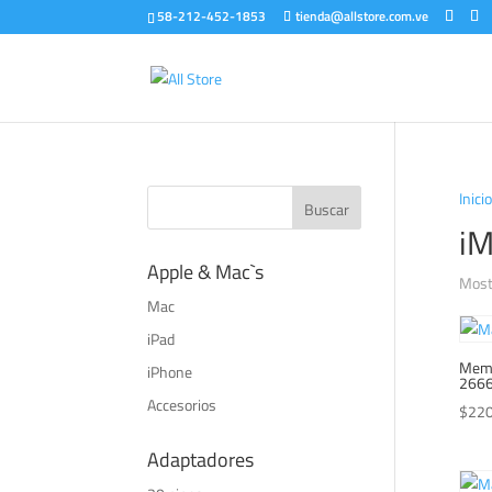
58-212-452-1853
tienda@allstore.com.ve
Inicio
iM
Apple & Mac`s
Most
Mac
iPad
Memo
iPhone
266
Accesorios
$
220
Adaptadores