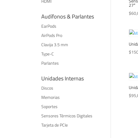
Senso
HDMI
27″
$
60,
Audífonos & Parlantes
EarPods
AirPods Pro
Unid
Clavija 3.5 mm
$
150
Type-C
Parlantes
Unidades Internas
Unid
Discos
$
95,
Memorias
Soportes
Sensores Térmicos Digitales
Tarjeta de PCIe