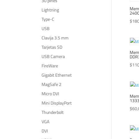
30 pines
Memo
Lightning
240
Type-C
$
180
USB
Clavija 3.5 mm
Tarjetas SD
Memo
USB Camera
DDR
$
110
FireWare
Gigabit Ethernet
MagSafe 2
Micro DVI
Memo
133
Mini DisplayPort
$
60,
Thunderbolt
VGA
DVI