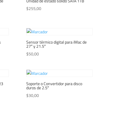
de
Unidad de estado sólido SATA 1TB
$
255,00
s
Sensor térmico digital para iMac de
27″ y 21.5″
$
50,00
R3
Soporte o Convertidor para disco
duros de 2.5″
$
30,00