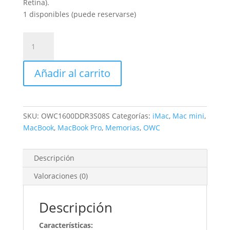
Retina).
1 disponibles (puede reservarse)
Memoria
de
8.0GB
Añadir al carrito
PC-
12800
DDR3L
1600MHz
SKU:
OWC1600DDR3S08S
Categorías:
iMac
,
Mac mini
,
SO-
MacBook
,
MacBook Pro
,
Memorias
,
OWC
DIMM
cantidad
Descripción
Valoraciones (0)
Descripción
Características: