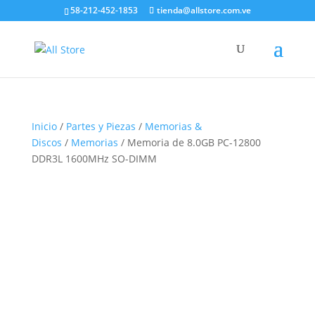
58-212-452-1853
tienda@allstore.com.ve
Inicio
/
Partes y Piezas
/
Memorias &
Discos
/
Memorias
/ Memoria de 8.0GB PC-12800
DDR3L 1600MHz SO-DIMM