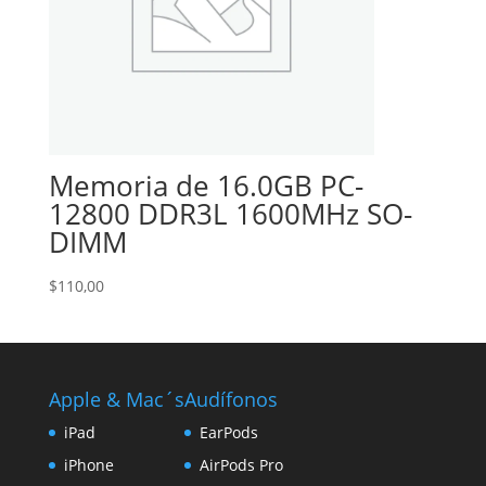
Memoria de 16.0GB PC-
12800 DDR3L 1600MHz SO-
DIMM
$
110,00
Apple & Mac´s
Audífonos
iPad
EarPods
iPhone
AirPods Pro