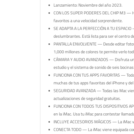
Lanzamiento: Noviembre del año 2023.
CON LOS SUPER PODERES DEL CHIP M3 — Haz muc
favoritos a una velocidad sorprendente.
SE ADAPTA A LA PERFECCIÓN A TU ESPACIO — El
deslumbrantes. Está lista para ser el centro de
PANTALLA ENVOLVENTE — Desde editar fotos hast
1,000 millones de colores te permite verlo tod
CÁMARA Y AUDIO AVANZADOS — Disfruta una i
estudio y el sistema de sonido de seis bocinas
FUNCIONA CON TUS APPS FAVORITAS — Todas la
muchas de tus apps favoritas del iPhone y del 
SEGURIDAD AVANZADA — Todas las Mac vienen e
actualizaciones de seguridad gratuitas.
FUNCIONA CON TODOS TUS DISPOSITIVOS APPLE 
en la iMac. Usa tu iMac para contestar llamad
INCLUYE ACCESORIOS MÁGICOS — La iMac vie
CONECTA TODO — La iMac viene equipada con c