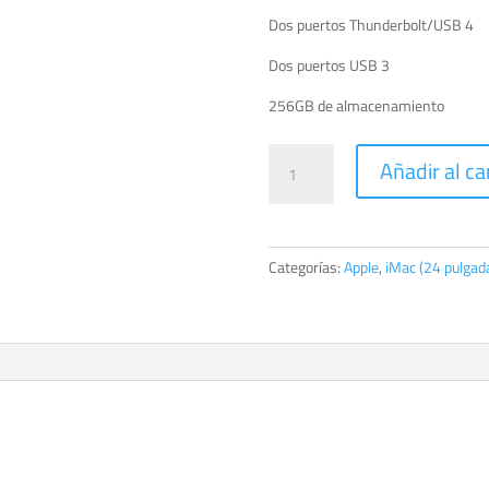
Dos puertos Thunderbolt/USB 4
Dos puertos USB 3
256GB de almacenamiento
iMac
Añadir al ca
de
24
pulgadas
con
Categorías:
Apple
,
iMac (24 pulgad
Chip
M3
cantidad