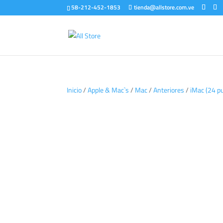
58-212-452-1853
tienda@allstore.com.ve
Inicio
/
Apple & Mac`s
/
Mac
/
Anteriores
/
iMac (24 p