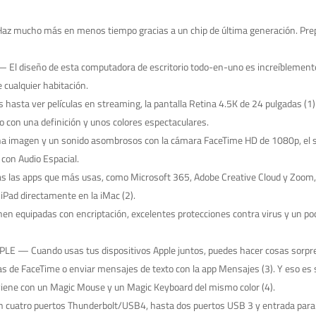
ho más en menos tiempo gracias a un chip de última generación. Prepar
 diseño de esta computadora de escritorio todo-en-uno es increíblemente
 cualquier habitación.
a ver películas en streaming, la pantalla Retina 4.5K de 24 pulgadas (1) c
o con una definición y unos colores espectaculares.
magen y un sonido asombrosos con la cámara FaceTime HD de 1080p, el sis
 con Audio Espacial.
s apps que más usas, como Microsoft 365, Adobe Creative Cloud y Zoom, v
iPad directamente en la iMac (2).
quipadas con encriptación, excelentes protecciones contra virus y un pod
— Cuando usas tus dispositivos Apple juntos, puedes hacer cosas sorprend
as de FaceTime o enviar mensajes de texto con la app Mensajes (3). Y eso es s
ne con un Magic Mouse y un Magic Keyboard del mismo color (4).
uatro puertos Thunderbolt/USB4, hasta dos puertos USB 3 y entrada para aud