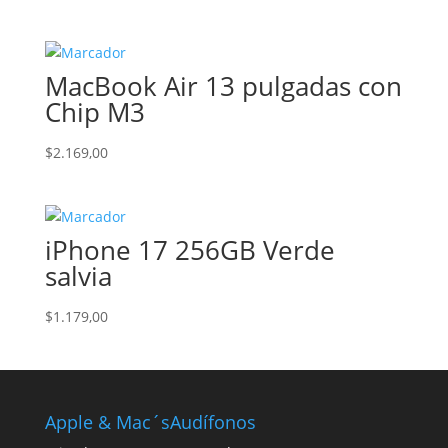
precio
precio
original
actual
era:
es:
MacBook Air 13 pulgadas con
$1.209,00.
$1.049,00.
Chip M3
$
2.169,00
iPhone 17 256GB Verde
salvia
$
1.179,00
Apple & Mac´s
Audífonos