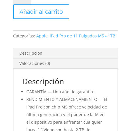
de
Añadir al carrito
11
Pulgadas
1TB
Negro
Categorías:
Apple
,
iPad Pro de 11 Pulgadas M5 - 1TB
espacial
cantidad
Descripción
Valoraciones (0)
Descripción
GARANTÍA — Uno año de garantía.
RENDIMIENTO Y ALMACENAMIENTO — El
iPad Pro con chip M5 ofrece velocidad de
última generación y el poder de la IA en
el dispositivo para enfrentar cualquier
tarea.(1) Viene con hasta 2 TB de