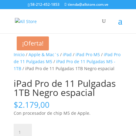
58-212-452-1853
tienda@allstore.com.ve
¡Oferta!
Inicio
/
Apple & Mac`s
/
iPad
/
iPad Pro M5
/
iPad Pro
de 11 Pulgadas M5
/
iPad Pro de 11 Pulgadas M5 -
1TB
/ iPad Pro de 11 Pulgadas 1TB Negro espacial
iPad Pro de 11 Pulgadas
1TB Negro espacial
$
2.179,00
Con procesador de chip M5 de Apple.
iPad
Pro