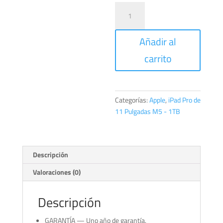
iPad
Pro
de
Añadir al
11
Pulgadas
carrito
1TB
Plata
cantidad
Categorías:
Apple
,
iPad Pro de
11 Pulgadas M5 - 1TB
Descripción
Valoraciones (0)
Descripción
GARANTÍA — Uno año de garantía.