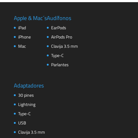
era:
es:
$1.209,00.
$1.049,00.
Apple & Mac´s
Audífonos
iPad
EarPods
iPhone
AirPods Pro
Mac
Clavija 3.5 mm
Type-C
Parlantes
Adaptadores
30 pines
Lightning
Type-C
USB
Clavija 3.5 mm