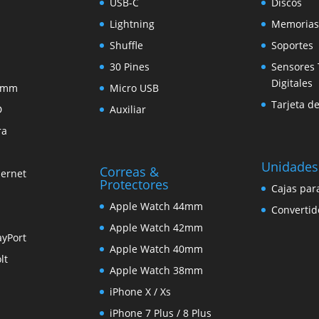
USB-C
Discos
Lightning
Memorias
Shuffle
Soportes
30 Pines
Sensores 
Digitales
5 mm
Micro USB
Tarjeta d
D
Auxiliar
ra
Unidades
Correas &
hernet
Protectores
Cajas par
Apple Watch 44mm
Convertid
Apple Watch 42mm
ayPort
Apple Watch 40mm
lt
Apple Watch 38mm
iPhone X / Xs
iPhone 7 Plus / 8 Plus