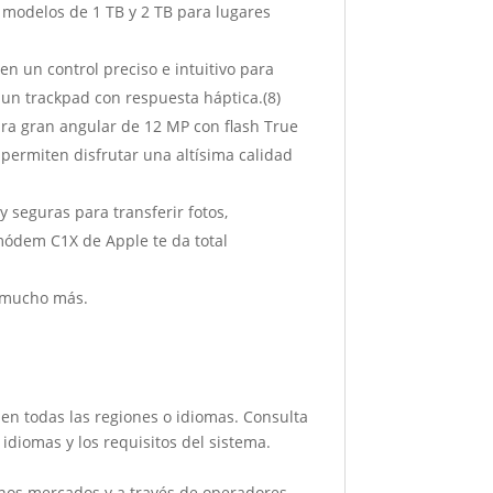
s modelos de 1 TB y 2 TB para lugares
 un control preciso e intuitivo para
 un trackpad con respuesta háptica.(8)
ra gran angular de 12 MP con flash True
permiten disfrutar una altísima calidad
 seguras para transferir fotos,
módem C1X de Apple te da total
 mucho más.
s en todas las regiones o idiomas. Consulta
idiomas y los requisitos del sistema.
unos mercados y a través de operadores