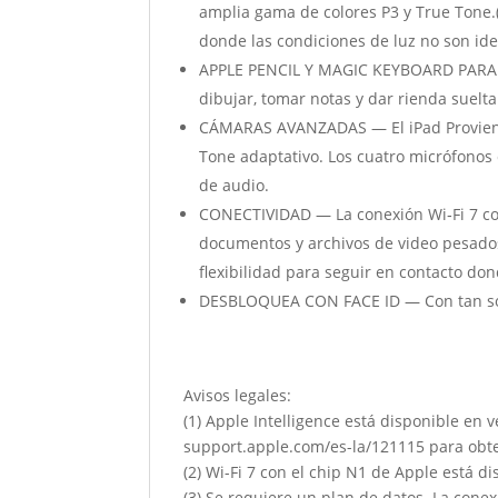
amplia gama de colores P3 y True Tone.(
donde las condiciones de luz no son ide
APPLE PENCIL Y MAGIC KEYBOARD PARA EL 
dibujar, tomar notas y dar rienda suelta
CÁMARAS AVANZADAS — El iPad Proviene
Tone adaptativo. Los cuatro micrófonos 
de audio.
CONECTIVIDAD — La conexión Wi‐Fi 7 con
documentos y archivos de video pesados.
flexibilidad para seguir en contacto don
DESBLOQUEA CON FACE ID — Con tan sólo
Avisos legales:
(1) Apple Intelligence está disponible en
support.apple.com/es-la/121115 para obten
(2) Wi-Fi 7 con el chip N1 de Apple está 
(3) Se requiere un plan de datos. La cone