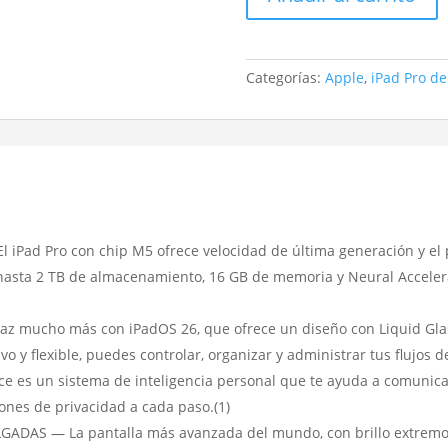
Pulgadas
Cellular
1TB
Categorías:
Apple
,
iPad Pro de
Negro
espacial
cantidad
 Pro con chip M5 ofrece velocidad de última generación y el po
n hasta 2 TB de almacenamiento, 16 GB de memoria y Neural Acceler
z mucho más con iPadOS 26, que ofrece un diseño con Liquid Glas
vo y flexible, puedes controlar, organizar y administrar tus flujos
e es un sistema de inteligencia personal que te ayuda a comunicar
iones de privacidad a cada paso.(1)
AS — La pantalla más avanzada del mundo, con brillo extremo, c