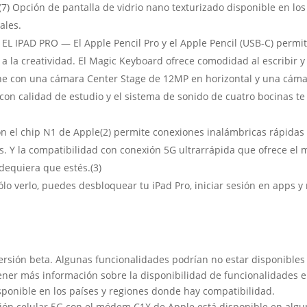
7) Opción de pantalla de vidrio nano texturizado disponible en lo
ales.
IPAD PRO — El Apple Pencil Pro y el Apple Pencil (USB-C) permiten
 a la creatividad. El Magic Keyboard ofrece comodidad al escribir y
 con una cámara Center Stage de 12MP en horizontal y una cáma
con calidad de estudio y el sistema de sonido de cuatro bocinas te 
 el chip N1 de Apple(2) permite conexiones inalámbricas rápidas y
 Y la compatibilidad con conexión 5G ultrarrápida que ofrece el 
dequiera que estés.(3)
 verlo, puedes desbloquear tu iPad Pro, iniciar sesión en apps y
 versión beta. Algunas funcionalidades podrían no estar disponible
er más información sobre la disponibilidad de funcionalidades e 
disponible en los países y regiones donde hay compatibilidad.
xión celular 5G con el módem C1X de Apple está disponible en alg