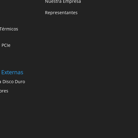
Nuestra Empresa
Representantes
Térmicos
e PCIe
 Externas
a Disco Duro
ores