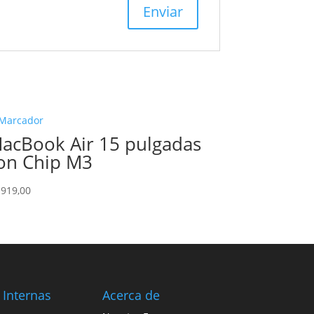
acBook Air 15 pulgadas
on Chip M3
.919,00
 Internas
Acerca de