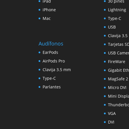
iPad
30 pines
iPhone
Lightning
Mac
Type-C
USB
Clavija 3.
Audífonos
Tarjetas S
EarPods
USB Came
AirPods Pro
FireWare
Clavija 3.5 mm
Gigabit Et
Type-C
MagSafe 2
Parlantes
Micro DVI
Mini Displ
Thunderbo
VGA
DVI