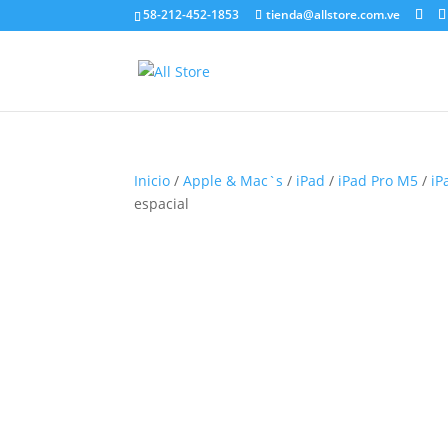
58-212-452-1853
tienda@allstore.com.ve
Inicio
/
Apple & Mac`s
/
iPad
/
iPad Pro M5
/
iP
espacial