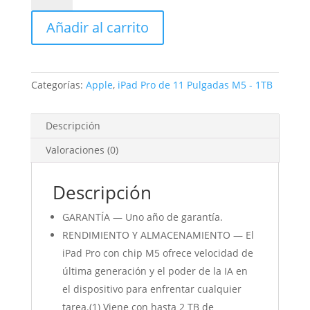
de
Añadir al carrito
11
Pulgadas
Cellular
1TB
Categorías:
Apple
,
iPad Pro de 11 Pulgadas M5 - 1TB
Plata
cantidad
Descripción
Valoraciones (0)
Descripción
GARANTÍA — Uno año de garantía.
RENDIMIENTO Y ALMACENAMIENTO — El
iPad Pro con chip M5 ofrece velocidad de
última generación y el poder de la IA en
el dispositivo para enfrentar cualquier
tarea.(1) Viene con hasta 2 TB de