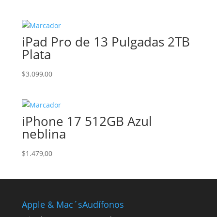
precio
precio
original
actual
era:
es:
iPad Pro de 13 Pulgadas 2TB
$1.459,00.
$1.299,00.
Plata
$
3.099,00
iPhone 17 512GB Azul
neblina
$
1.479,00
Apple & Mac´s
Audífonos