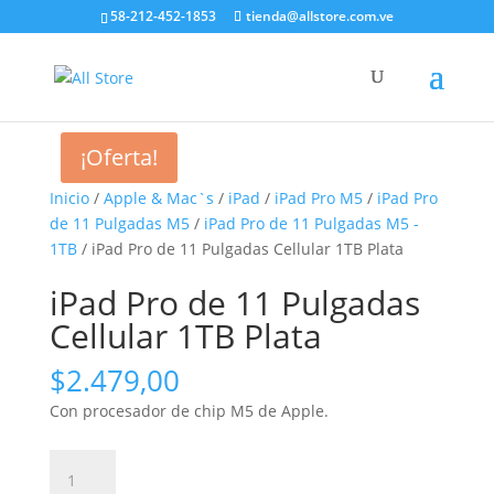
58-212-452-1853
tienda@allstore.com.ve
¡Oferta!
Inicio
/
Apple & Mac`s
/
iPad
/
iPad Pro M5
/
iPad Pro
de 11 Pulgadas M5
/
iPad Pro de 11 Pulgadas M5 -
1TB
/ iPad Pro de 11 Pulgadas Cellular 1TB Plata
iPad Pro de 11 Pulgadas
Cellular 1TB Plata
$
2.479,00
Con procesador de chip M5 de Apple.
iPad
Pro