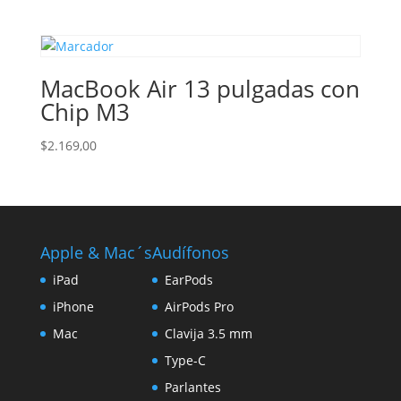
MacBook Air 13 pulgadas con
Chip M3
$
2.169,00
Apple & Mac´s
Audífonos
iPad
EarPods
iPhone
AirPods Pro
Mac
Clavija 3.5 mm
Type-C
Parlantes