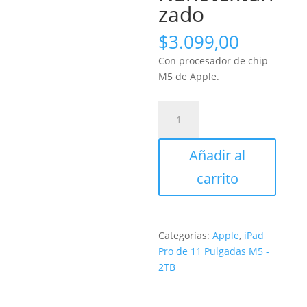
zado
$
3.099,00
Con procesador de chip
M5 de Apple.
iPad
Pro
de
Añadir al
11
Pulgadas
carrito
Cellular
2TB
Negro
espacial
Categorías:
Apple
,
iPad
Nanotexturizado
Pro de 11 Pulgadas M5 -
cantidad
2TB