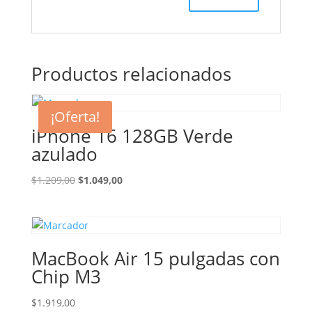
Productos relacionados
¡Oferta!
iPhone 16 128GB Verde
azulado
El
El
$
1.209,00
$
1.049,00
precio
precio
original
actual
era:
es:
$1.209,00.
$1.049,00.
MacBook Air 15 pulgadas con
Chip M3
$
1.919,00